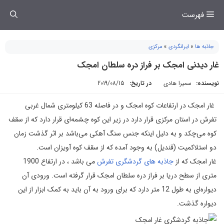
فتن
فهرست
ه
حتوا
جاذبه ها
»
ایرانگردی
»
مرکزی
غار دیدنی امجک بر فراز دره سلطان امجک
نویسنده:
سمیرا هادی
در تاریخ:
2019/08/15
غار امجک در ارتفاعات کوه امجک و در فاصله 63 کیلومتری شمال غربی
تفرش در استان مرکزی قرار دارد در زیر این کوه چشمه‌ای قرار دارد که از سقف
کوه می‌چکد و به دلیل اینکه جنس سنگ آهکی می‌باشد بر اثر گذشت زمان
دو استلاکمیت (قندیل) به وجود آمده که از سقف کوه آویزان است.
غار امجک که از
جاذبه های گردشگری تفرش
می باشد ، در ارتفاع 1900
متری از سطح دریا بر فراز دره سلطان امجک قرار گرفته است. ورودی آن
دیواره‌ای به طول 12 متر دارد که برای ورود به آن باید به کمک ابزار از این
دیواره گذشت.