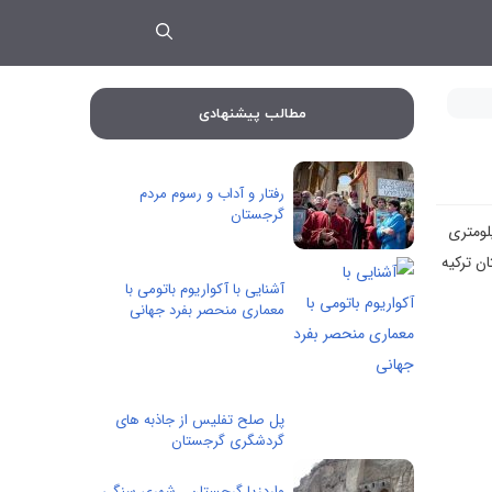
مطالب پیشنهادی
رفتار و آداب و رسوم مردم
گرجستان
لی است که به جمع شهرهای مورد علاقه ایرانیان برای مسافرت خارجی تبدیل شده است. این شهر در ۱۲۰ کیلومتری
تان ترکیه
آشنایی با آکواریوم باتومی با
معماری منحصر بفرد جهانی
پل صلح تفلیس از جاذبه های
گردشگری گرجستان
واردزیا گرجستان ، شهری سنگی