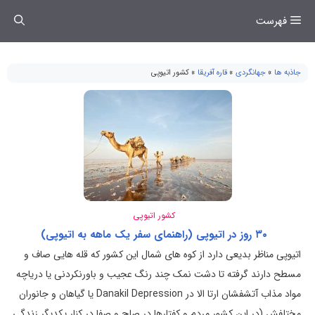
فتن
فهرست
ه
حتوا
جاذبه ها
»
جهانگردی
»
قاره آفریقا
»
کشور اتیوپی
کشور اتیوپی
۳۰ روز در اتیوپی (راهنمای سفر یک ماهه به اتیوپی)
اتیوپی مناظر بدیعی دارد از کوه های شمال این کشور که قله هایی صاف و
مسطح دارند گرفته تا دشت نمک چند رنگ عجیب و باورنکردنی یا دریاچه
مواد مذاب آتشفشان ارتا الا در Danakil Depression یا گیاهان و جانوران
مختلفش (در این کشور مردم و کفتارها در صلح و صفا در کنار یکدیگر زندگی