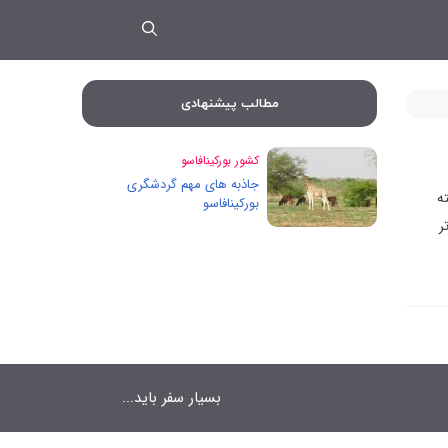
مطالب پیشنهادی
کشور بورکینافاسو
جاذبه های مهم گردشگری
ه
بورکینافاسو
ر
بسیار سفر باید...