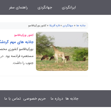
فتن
ایرانگردی
جهانگردی
راهنمای سفر
ه
حتوا
جاذبه ها
»
جهانگردی
»
قاره آفریقا
»
کشور بورکینافاسو
کشور بورکینافاسو
جاذبه های مهم گردشگر
بورکینافاسو کشوری محصو
مستعمره فرانسه بود. در 
جنوب را داشت.
جاذبه ها
درباره ما
حریم خصوصی
تماس با ما