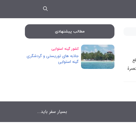
مطالب پیشنهادی
کشور گینه استوایی
جاذبه های توریستی و گردشگری
قع
گینه استوایی
ن کشور مالابو است. گینهٔ استوایی از سال ۱۷۷۸ مستعمرهٔ
بسیار سفر باید...