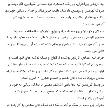
تپه تاریخی پیرقطران، زیارتگاه دستجرد، تپه باستانی شیرامین، آثار روستای
متروک تورامین و روستای بادامیار، باغات فیروزسالار و حمام باستانی چهارسو،
باغات روستاهای قاضی جهان، غله زار و طبیعت جذاب اطراف شهرستان
آذرشهر اشاره کرد.
مصلایی در بالاترین نقطه تپه و برای نیایش خالصانه با معبود
مصلای تاریخی و مذهبی آذرشهر در ساحل شمالی رودخانه دهخوارقان و یا
همان آذرشهر در تپه بلند و همواری واقع شده که مردم آن را یووا داغی یا دعا
داغی می نامند.
اطراف تپه مصلای آذرشهر پوشیده از الواح و سنگ نوشته های قبور است و
درمیان آن نه تنها کتیبه ها، بلکه سنگ نبشته ها و قطعه سنگ های منقش
فراوانی به چشم می خورد که نقش و نگار اغلب این سنگ نبشته ها و الواح
منقش مربوط به سده های هفتم و هشتم هجری – قمری است.
در وسط گورستان تپه دعا داغی آذرشهر، مصلی یا نمازگاه بزرگی به طول و
عرض متجاوز از ۱۵۰ متر تعبیه شده که سطح آن حدود یک متر از کف
گورستان بلندتر است.
محراب این مصلا از سنگ و آجر بنا شده که سنگ های منقش به کار رفته در