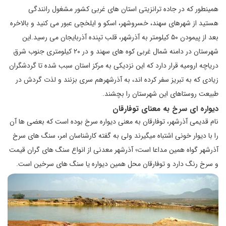
همینطور که در جاده ترانزیتی استان های غربی کشور مشغول رانندگی
هستید از شهرهای سهند، خسروشهر، اسکو و ایلخچی عبور می کنید و بالاخره
بعد از پیمودن ۵۰ کیلومتر به آذرشهر، قلب تپنده آذربایجان می رسید.این
شهرستان در دامنه شمال غربی کوه های سهند و در ۲۰ کیلومتری جنوب شرق
دریاچه ارومیه قرار دارد که این نزدیکی به مرکز استان سبب شده تا گردشگران
زیادی که به تبریز سفر کرده اند، به آذرشهرهم سری بزنند و لذت گردش در
طبیعت روستاهای این شهرستان را بچشند.
دیواره ای سرخ به معنای توفارقان
نام قدیمی آذرشهر، توفارقان به معنی دیواره سرخ بوده است که بعضی ها آن
را با دیوار خونی اشتباه میگیرند ولی به گفته کارشناسان امر، سنگ های سرخ
آذرشهر گواه همین مداعا است؛ آذرشهر معدنی از انواع سنگ های گران قیمت
و سرخ رنگ دارد و توفارقان محل همین دیواره یا سنگ های سرخین است.