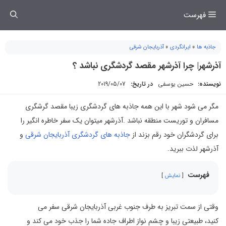
فتن
فهرست
ه
حتوا
جاذبه ها
»
ایرانگردی
»
آذربایجان شرقی
آذرشهر| چرا آذرشهر مقصد گردشگری نباشد ؟
نویسنده:
حسین یوسفی
در تاریخ:
2019/05/07
مگر می شود شهر با این همه جاذبه های گردشگری زیبا مقصد گرشگری
مسافران و توریست منطقه نباشد .آذرشهر میتوان یک سفر خاطره انگیر را
برای گردشگران خود رقم بزند از
جاذبه های گردشگری آذربایجان شرقی
و
آذرشهر لذت ببرید.
فهرست
نمایش
وقتی از سمت تبریز به طرف جنوب غربی آذربایجان شرقی سفر می
کنید، طبیعتی زیبا و چشم نواز اطراف جاده شما را جذب خود می کند و