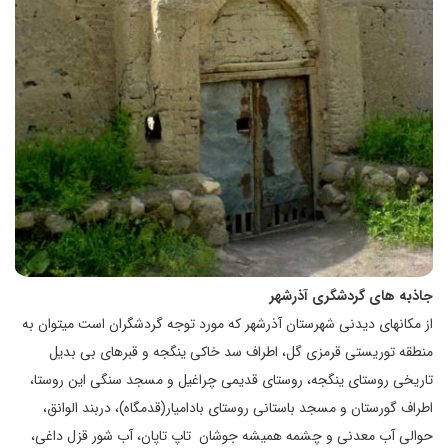
جاذبه های گردشگری آذرشهر
از مکانهای دیدنی شهرستان آذرشهر که مورد توجه گردشگران است میتوان به
منطقه توریستی قرمزی گل، اطراف سد خاکی ینگجه و قبرهای بی بدیل
تاریخی روستای ینگجه، روستای قدیمی چراغیل و مسجد سنگی این روستا،
اطراف گورستان و مسجد باستانی روستای بادامیار(قدمگاه)، دربند الوانق،
حوالی آب معدنی و چشمه همیشه جوشان تاپ تاپان، آب شور قزل داغی،