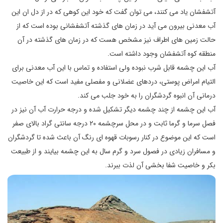
آتشفشان یاد می کنند، می توان گفت که خود این کوهی که در از دل ان این
آب معدنی بیرون می آید در زمان های گذشته آتشفشانی بوده است که از
حالت زمین های اطراف نیز مشخص هست که در زمان های گذشته در آن
منطقه کوه آتشفشان وجود داشته است.
آب‌ این چشمه ق‍‍اب‍ل‌ ش‍رب‌ نبوده ول‍‍ی‌ ‌اس‍ت‍ف‍‍اده‌ ‌و تماس با ‌ای‍ن‌ ‌آب‌ م‍‍ع‍دن‍‍ی‌ ب‍ر‌ا‌ی‌
‌ال‍ت‍ی‍‍ام‌ ‌ام‍ر‌اض‌ پ‍وس‍ت‍‍ی‌، درد‌ه‍‍ا‌ی‌ ‌ع‍ض‍لان‍‍ی‌ و مف‍ص‍ل‍‍ی‌ م‍ف‍ی‍د ‌اس‍ت‌ که این خاصیت
درمانی آن انبوه گردشگران را به خود جلب می کند.
‌آب‌ این چشمه از چ‍ن‍د چ‍ش‍م‍ه‌ دیگر ت‍ش‍ک‍ی‍ل‌ ش‍ده‌ و درج‍ه‌ ح‍ر‌ارت‌ ‌آب‌ ‌آن‌ ن‍ی‍ز در
ف‍ص‍ل‌ س‍رم‍‍ا و گ‍رم‍‍ا ث‍‍اب‍ت‌ و در م‍ح‍ل‌ س‍رچ‍ش‍م‍ه‌ ۲۰ درج‍ه‌ سانتی گراد ب‍‍الا‌ی‌ ص‍ف‍ر
‌اس‍ت‌ که این موضوع در کنار رس‍وب‍‍ات‌ ق‍‍ه‍وه‌ ‌ا‌ی‌ رن‍گ‌ آن باعث شده تا گردشگران
و مسافران زیادی در فصول سرد و گرم سال به این چشمه بیایند و از طبیعت
بکر و خاصیت شفا بخشی آن لذت ببرند.