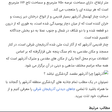
ﻣﺘﺮ ارتفاع، دارای ﻣﺴﺎﺣﺖ ﻋﺮﺻﻪ ۷۵۰ ﻣﺘﺮﻣﺮﺑﻊ و ﻣﺴﺎﺣﺖ ﺗﺎج ۱۷۶ ﻣﺘﺮﻣﺮﺑﻊ
اﺳﺖ که هر بیننده ای را متعجب می کند.
درخت ﭼﻨﺎر کهنسال آذرشهر بسیار قدیمی و از اﻧﻮاع درﺧﺘﺎن دﯾﺮ زﯾﺴﺖ و
ﺧﺰان ﮐﻨﻨﺪه است که از ﻣﯿﺎن دﭼﺎر ﭘﻮﺳﯿﺪﮔﯽ ﺷﺪه است، ﺑﻪ ﻃﻮری ﮐﻪ از درون
دو قطعه شده و ﺑﺎ دو ﺷﮑﺎف در ﺷﻤﺎل و ﺟﻨﻮب ﻋﻤﻼ ﺑﻪ دو ﺑﺨﺶ ﺟﺪاﮔﺎﻧﻪ
ﺗﻘﺴﯿﻢ ﺷﺪه اﺳﺖ.
چنار قدیمی آذرشهر که از آثار ثبت ملی شده آذربایجان شرقی است، در کنار
مسجد و مکان مقدسی به نام ﺳﻨﮓ ﭘﻨﺠﻪ ﻋﻠﯽ ﻗﺮارگرفته که بر اساس
اعتقادات مردم محل آنجا یکی از مکان های مقدس و متبرک آذرشهر است که
همه ساله مراسم مختلف مذهبی و دینی در آن برگزار می شود.
نمیتوان در یک مطلب تمام جاذبه های گردشگری منطقه آذرشهر را گنجاند با
ما همراه باشید تا تمامی
جاهای دیدنی آذربایجان شرقی
را معرفی کنیم و از
مسافرت خود لذت ببرید.
مطالب مرتبط