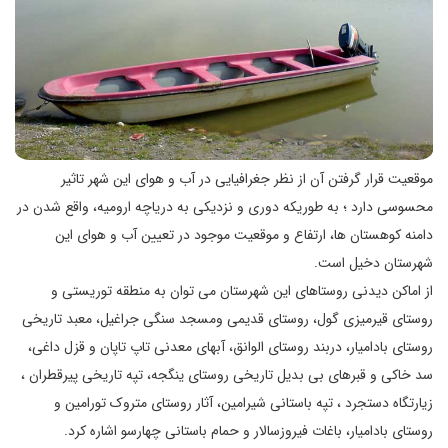
موقعیت قرار گرفتن آن از نظر جغرافیایی در آب و هوای این شهر تاثیر
محسوسی دارد ؛ به طوریکه دوری و نزدیکی به دریاچه ارومیه، واقع شدن در
دامنه کوهستان ها، ارتفاع و موقعیت موجود در تعیین آب و هوای این
شهرستان دخیل است.
از اماکن دیدنی روستاهای این شهرستان می توان به منطقه توریستی و
روستای قیرمیزی گول، روستای قدیمی ومسجد سنگی جراغیل، معبد تاریخی
روستای بادامیار، دربند روستای الوانق، آبهای معدنی تاپ تاپان و قزل داغی،
سد خاکی و قبرهای بی بدیل تاریخی روستای ینگجه، تپه تاریخی پیرقطران ،
زیارتگاه دستجرد ، تپه باستانی شیرامین، آثار روستای متروک تورامین و
روستای بادامیار، باغات فیروزسالار و حمام باستانی چهارسو اشاره کرد.