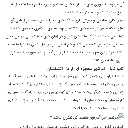
آن مربوط به دوران های بسیار پیشین است و محراب امام جماعت نیز به
عمق حدود یک و نیم متر ایجاد شده است.
ترنج های اسلیمی و خوش طرح سنگ های محراب این مصلا بر زیبایی آن
افزوده که ظاهراً در سده های هشتم و نهم هجری – قمری حجاری شده اند.
گفته می شود که در گذشته های دور و در زمان های خشکسالی در این مکان
مقدس نماز باران اقامه می شد و هم اکنون نیز در سال هایی که هوا مناسب
باشد، مردم این شهر نماز عید سعید فطر را در آنجا و با حضور چند ده هزار
نفری اقامه می کنند.
تاپ تاپان آذرشهر
معجزه ای از دل آتشفشان
در س‍ه‌ ک‍ی‍ل‍وم‍ت‍ر‌ی‌ ج‍ن‍وب‌ ‌غ‍رب‍‍ی‌ این شهر و در ب‍‍الا‌ی‌ ت‍پ‍ه‌ ن‍س‍ب‍ت‍‍ا ‌ه‍م‍و‌ار م‍ش‍رف‌ ب‍ه‌
‌ار‌اض‍‍ی‌ و طب‍ی‍‍ع‍ت‌ روستاهای آذرشهر، یک چشمه آب معدنی بزرگ که خود از
چندین چشمه دیگر بوجود امده از دل کوه بیرون می آید و به گفته بسیاری از
کارشناسان و متخصصان آب درمانی، یکی از منحصر به فردترین چشمه های
درمانی و شفا بخش در دنیا است.
البته به گفته ی خیلی ها که از این چشمه به عنوان معجزه ای از دل