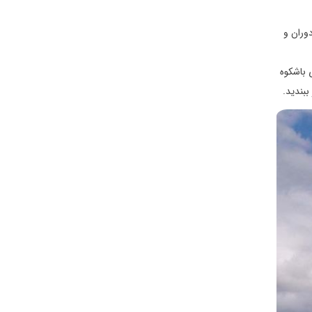
وران و
 باشکوه
ببندید.