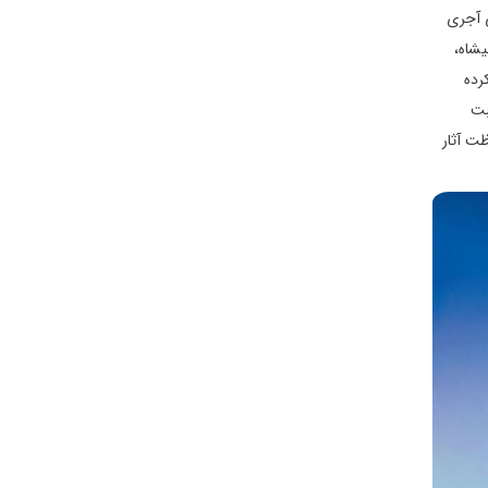
ی آجری
جد علیشاه،
کرده
به ثبت
اظت آثار