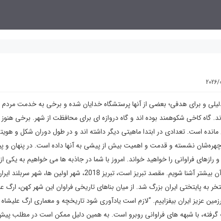
2026/
 دلیلی و برای هدفی؛ بعضی از آنها پرستشگاه خدایان شده و برخی به خدمت مردم د
اند. گاه کاخی شکوهمند بوده اند و گاه دروازه ای برای محافظت از شهر. برخی هنوز 
ی مانده است. تعدادی در ابتدا ماهیتی دیگر داشته اند و در طول دوران شکل و هوی
ر چهره‌شان نشسته و قدمت و اهمیت بیش از پیشی به آنها داده است. در پنهان و پی
 رازهای فراوانی را خواهید خواند. امروز با شما در جاذبه ها
می خواهیم به یکی از 
های تاریخی سر بزنیم و با بخش های مختلف و داستانهای پیرامون آن بیشتر آشنا شویم. مقصد تبریز است، تبریز 2018، شهر اولین ها، شهر
خر به پایتختی ایران بزرگ شد. از میان بناهای تاریخی فراوان این شهر کهن، ارگ عل
زمین عزیز ایران بیفزاییم. “لازم است یادآوری شود تاریخچه و معماری ارگ علیشاه ت
رفته، با شبهه های فراوانی روبرو است. به همین دلیل ممکن است در مطلب پیش 