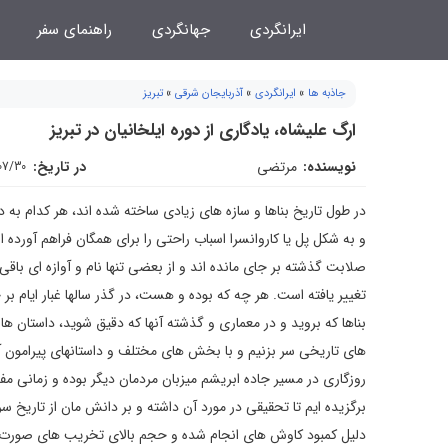
فتن
ایرانگردی
جهانگردی
راهنمای سفر
ه
حتوا
جاذبه ها
»
ایرانگردی
»
آذربایجان شرقی
»
تبریز
ارگ علیشاه، یادگاری از دوره ایلخانیان در تبریز
نویسنده:
مرتضی
در تاریخ:
07/30
در طول تاریخ بناها و سازه های زیادی ساخته شده اند، هر کدام به
و به شکل پل یا کاروانسرا اسباب راحتی را برای همگان فراهم آورده 
صلابت گذشته بر جای مانده اند و از بعضی تنها نام و آوازه ای باق
تغییر یافته است. هر چه که بوده و هست، در گذر سالها غبار ایام ب
بناها که بروید و در معماری و گذشته آنها که دقیق شوید، داستان ها و
روزگاری در مسیر جاده ابریشم میزبان مردمان دیگر بوده و زمانی مفت
برگزیده ایم تا تحقیقی در مورد آن داشته و بر دانش مان از تاریخ سر
دلیل کمبود کاوش های انجام شده و حجم بالای تخریب های صورت گ