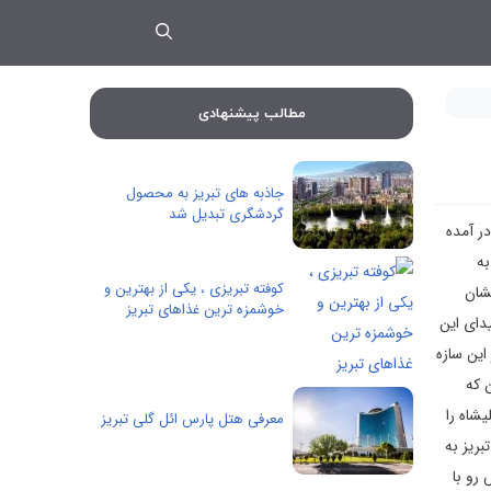
مطالب پیشنهادی
جاذبه های تبریز به محصول
گردشگری تبدیل شد
ر آمده
به
کوفته تبریزی ، یکی از بهترین و
تشان
خوشمزه ترین غذاهای تبریز
دای این
این سازه
 سربلند ایران که
یشاه را
معرفی هتل پارس ائل گلی تبریز
بریز به
رو با