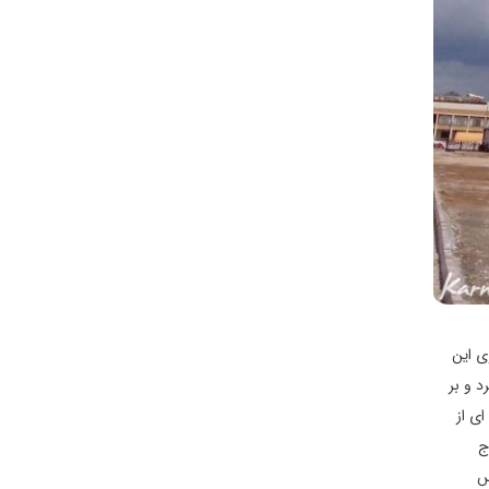
ی این
د و بر
۳۳ متر ارتفاع، تنها گوشه ای از
ج
س