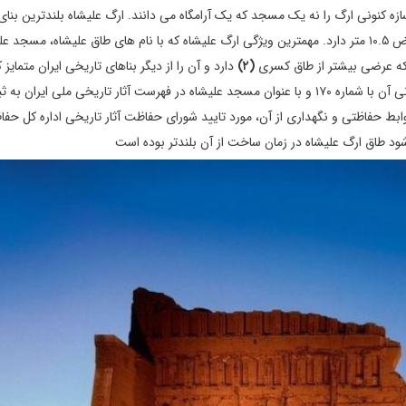
زه کنونی ارگ را نه یک مسجد که یک آرامگاه می دانند. ارگ علیشاه بلندترین بنا
شهر تبریز است که عرض دهانه ایوان آن ۳۰ متر و دیواره هایی با عرض ۱۰.۵ متر دارد. مهمترین ویژگی ارگ علیشاه که با نام های طاق علیشاه، مس
 که عرضی بیشتر از طاق کسری
(۲)
دارد و آن را از دیگر بناهای تاریخی ایران متمایز 
است. در پانزدهم دی ماه ۱۳۱۰ خورشیدی، ارگ تبریز و محوطه باستانی آن با شماره ۱۷۰ و با عنوان مسجد علیشاه در فهرست آثار تاریخی ملی ایران 
تحفاظی قانونی و ضوابط حفاظتی و نگهداری از آن، مورد تایید شورای حفاظت آثار تاریخی اداره کل حف
شود طاق ارگ علیشاه در زمان ساخت از آن بلندتر بوده است