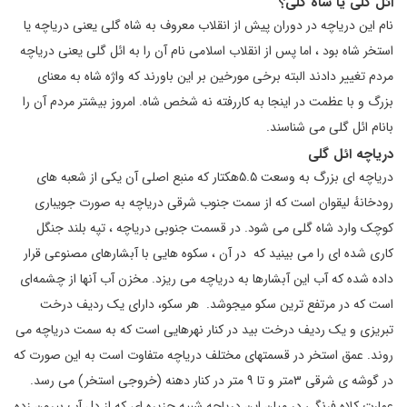
ائل گلی یا شاه گلی؟
نام این دریاچه در دوران پیش از انقلاب معروف به شاه گلی یعنی دریاچه یا
استخر شاه بود ، اما پس از انقلاب اسلامی نام آن را به ائل گلی یعنی دریاچه
مردم تغییر دادند البته برخی مورخین بر این باورند که واژه شاه به معنای
بزرگ و با عظمت در اینجا به کاررفته نه شخص شاه. امروز بیشتر مردم آن را
بانام ائل گلی می شناسند.
دریاچه ائل گلی
دریاچه ای بزرگ به وسعت ۵.۵هکتار که منبع اصلی آن یکی از شعبه‌ های
رودخانهٔ لیقوان است که از سمت جنوب شرقی دریاچه به صورت جویباری
کوچک وارد شاه گلی می شود. در قسمت جنوبی دریاچه ، تپه بلند جنگل
کاری شده ای را می بینید که در آن ، سکوه هایی با آبشارهای مصنوعی قرار
داده شده که آب این آبشارها به دریاچه می ریزد. مخزن آب آنها از چشمه‌ای
است که در مرتفع ترین سکو می‎جوشد. هر سکو، دارای یک ردیف درخت
تبریزی و یک ردیف درخت بید در کنار نهرهایی است که به سمت دریاچه می
روند. عمق استخر در قسمتهای مختلف دریاچه متفاوت است به این صورت که
در گوشه ی شرقی ۳متر و تا ۹ متر در کنار دهنه (خروجی استخر) می رسد.
عمارت کلاه فرنگی در میان این دریاچه شبیه جزیره ای که از دل آب بیرون زده