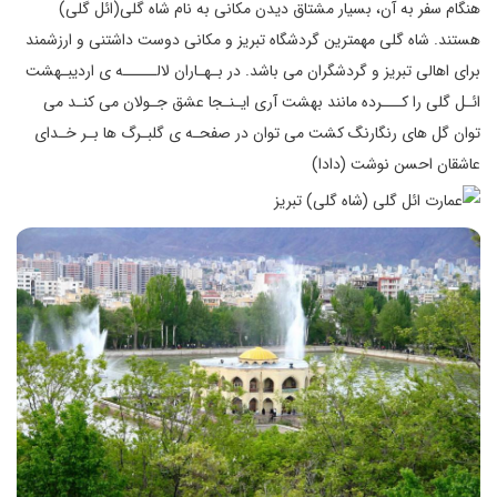
هنگام سفر به آن، بسیار مشتاق دیدن مکانی به نام شاه گلی(ائل گلی)
هستند. شاه گلی مهمترین گردشگاه تبریز و مکانی دوست داشتنی و ارزشمند
برای اهالی تبریز و گردشگران می باشد. در بـهـاران لالـــــه ی اردیبـهشت
ائـل گلی را کـــرده مانند بهشت آری ایـنـجا عشق جـولان می کنـد می
توان گل های رنگارنگ کشت می توان در صفحـه ی گلبـرگ ها بـر خـدای
عاشقان احسن نوشت (دادا)