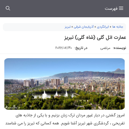
فتن
فهرست
ه
حتوا
جاذبه ها
»
ایرانگردی
»
آذربایجان شرقی
»
تبریز
عمارت ائل گلی (شاه گلی) تبریز
نویسنده:
مرتضی
در تاریخ:
2026/07/30
امروز گشتی در دیار غیور مردان ترک زبان بزنیم و با یکی از جاذبه های
تفریحی ، گردشگری شهر تبریز آشنا شویم. همه کسانی که تبریز را می شناسند