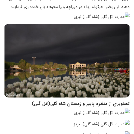
دهند. از ریختن هرگونه زباله در دریاچه و یا محوطه باغ خودداری فرمایید.
تصاویری از منظره پاییز و زمستان شاه گلی(ائل گلی)