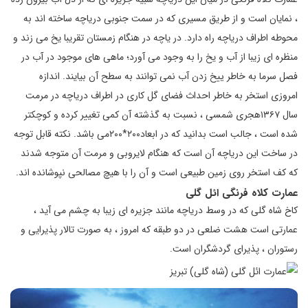
، نمایان است و از طریق مسیری که در سمت جنوبی دریاچه ساخته اند به
محوطه اطراف دریاچه راه دارد. در یاچه در هنگام زمستان تقریبا یخ می زند و
منظره ای زیبا از آب و یخ را به وجود می آورد؛ ماهی های موجود در آب در
فصل سرما به خاطر ییخ زدن آب نمی توانند به سطح آن بیایند. اندازه
امروزی استخر به خاطر احداث فضای گل کاری در اطراف دریاچه در مرمت
سال ۱۳۶۷هجری شمسی ، نسبت به گذشته آن کمی تغییر کرده و کوچکتر
شده است ، جالب است بدانید که در ابعاد۲۰۰*۲۰۰می باشد. نکته قابل توجه
در ساخت این دریاچه آن است که هنگام لایروبی و مرمت آن متوجه شدند
که کف استخر روی زمین طبیعی است و آن را با هیچ مصالحی نپوشانده اند.
عمارت کلاه فرنگی ائل گلی
کاخ شاه گلی که در وسط دریاچه مانند جزیره ای زیبا به چشم می آید ،
عمارتی است هشت ضلعی در دو طبقه که امروز ، به صورت تالار پذیرایی و
رستوران ، پذیرای گردشگران است.