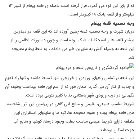
که از پای این کوه می‌ گذرد، قرار گرفته است.فاصله‌ ی قلعه‌ پیغام از کلیبر ۱۳
کیلومتر و از قلعه‌ بابک ۱۸ کیلومتر است.
وجه تسمیه قلعه پیغام
درباره شهرت و وجه تسمیه قلعه چنین آورده اند که این قلعه در دیدرس
بیشتر قلعه ها و استحکامات بابک بوده است و چون دستورات نظامی را از
این قلعه به وسیله آتش به سایرین خبر می دادند ، به قلعة پیغام معروف
شد.
این قلعه بر تمامی راههای ورودی و خروجی شهر تسلط داشته و تنها راه قدیم
و جدید از کنار آن می گذرد. همان طور که از اسم این قلعه پیداست وظیفه آن
نگهبانی در درب ورودی شهر باستانی بَذ یا کلیبر کنونی بوده است.
شرايط مناسب طبيعی، اقليمی و منابع آبی كافی در پيرامون اين اثراز شاخصه‌
های قلعه پيغام بوده و عموم محوطه‌ ها، تپه‌ ها و سايتهای استقراری اين
منطقه دارای شرايط طبيعی مناسب بعلت وجود دره‌ها، كوهها و منابع آب
جهت اسكان بوده‌اند.
این قلعه در معبر رودخانه «دره رود» قرار دارد. معماری قلعه و سنگ لاشه به