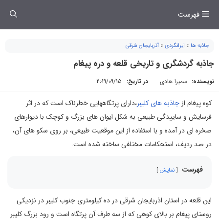
فتن
فهرست
ه
حتوا
جاذبه ها
»
ایرانگردی
»
آذربایجان شرقی
جاذبه گردشگری و تاریخی قلعه و دره پیغام
نویسنده:
سمیرا هادی
در تاریخ:
2019/09/15
کوه پیغام از
جاذبه های کلیبر
،دارای پرتگاههایی خطرناک است که در اثر
فرسایش و ساییدگی طبیعی به شکل ایوان های بزرگ و کوچک با دیوارهای
صخره ای در آمده و با استفاده از این موقعیت طبیعی، بر روی سکو های آن،
در صد ردیف، استحکامات مختلفی ساخته شده است.
فهرست
نمایش
این قلعه در استان اذربایجان شرقی در ده کیلومتری جنوب کلیبر در نزدیکی
روستای پیغام بر بالای کوهی که از سه طرف آن پرتگاه است و رود بزرگ کلیبر