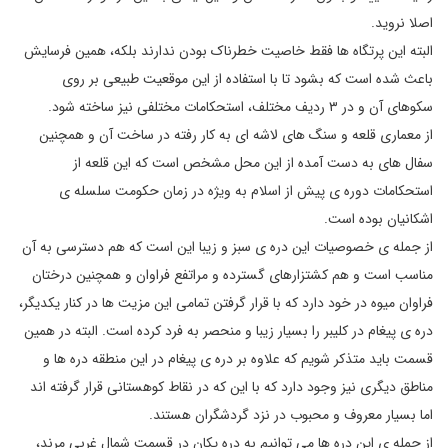
اصلا نروید.
البته این پرتگاه ها فقط خاصیت خطرناک بودن ندارند بلکه، همین فرسایش
باعث شده است که بشود تا با استفاده از این موقعیت طبیعی بر روی
سکوهای آن و در ۳ ردیف مختلف، استحکامات مختلفی نیز ساخته شود.
از معماری قلعه و سنگ های لاشه ای به کار رفته در ساخت آن و همچنین
سفال های به دست آمده از این محل مشخص است که این قلعه از
استحکامات دوره ی پیش از اسلام به ویژه در زمان حکومت سلسله ی
اشکانیان بوده است.
از جمله ی خصوصیات این دره ی سبز و زیبا این است که هم دسترسى به آن
مناسب است و هم کشتزارهای گسترده و مراتفع فراوان و همچنین درختان
فراوان میوه در خود دارد که با قرار گرفتن تمامی این مزیت ها در کنار یکدیگر،
دره ی پیغام در کلیبر را بسیار زیبا و منحصر به فرد کرده است. البته در همین
قسمت باید متذکر شویم که علاوه بر دره ی پیغام در این منطقه دره ها و
مناطق دیگری نیز وجود دارد که با این که در نقاط کوهستانی قرار گرفته اند
اما بسیار معروف و محبوب در نزد گردشگران هستند.
از جمله ی این دره ‌ها مى‌‌ توانیم به دره یکان در قسمت شمال غربی مرند،