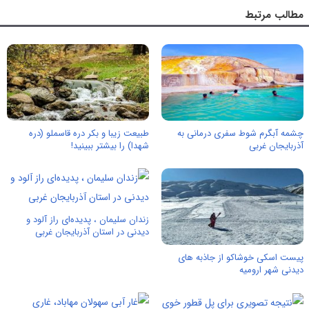
مطالب مرتبط
چشمه آبگرم شوط سفری درمانی به
طبیعت زیبا و بکر دره قاسملو (دره
آذربایجان غربی
شهدا) را بیشتر ببینید!
زندان سلیمان ، پدیده‌ای راز آلود و
دیدنی در استان آذربایجان‌ غربی
پیست اسکی خوشاکو از جاذبه های
دیدنی شهر ارومیه