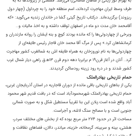
به بهرام گور (یکی از شاهان ساسانی) می‌رسد. قسمتی از ریزوندها که به
طرف وسط ایران مهاجرت کرده‌اند، اسم منطقه خود را به چرداول (چهار دول
ریزوند) برگزیده‌اند. درکتاب تاریخ گیتی گشا در خاندان زندیه می‌گوید: «که
آقامحمد خان مدت دو ماه در اصفهان توقف داشته و به اخذ مالیات و…
وبرخی از چهاردولی‌ها را که مانده بودند کوچ و بنه ایشان را روانه مازندران و
کرمانشاهان کرد.» پس از مرگ آقا محمد خان قاجار رئیس طایفه‌ای از
چهاردولی‌ها به نام نوروزخان به همراه طایفه اش به شمالغرب کشور مهاجرت
کرد.. آنان در آغاز قرن۱۹ م برابربا دهه دوم قرن ۱۳ه‍.ق راهی دیار شمال غرب
کشور شدند و در دره رود زرینه رودساکن گردیدند.
حمام تاریخی بهادرالملک
یکی از بناهای تاریخی باقی مانده از دوران قاجاریه در استان آذربایجان غربی،
حمام تاریخی بهادرالملک شهرمحمودآباد است که در بافت قدیم شهر محمود
آباد واقع شده است.پلان این بنا تقریباً مستطیل شکل و به صورت شمالی
جنوبی است و با مصالح سنگ لاشه، و آجراست.
مساحت اثر در حدود ۲۷۴ متر مربع بوده که از بخش های مختلف سردر،
هشتی، بینه و سربینه، گرمخانه، خزینه، میاندر، دالان، فضاهای نظافت و