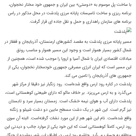
با ساخت پل موسوم به «دوستی» بین ایران و جمهوی خود مختار نخجوان،
برنامه ریزی و ساخت تاسیسات پایانه مرزی پلدشت در محل مذکور در راس
برنامه های سازمان راهداری و حمل و نقل جاده ای قرار گرفت.
مسیر پایانه مرزی پلدشت به مقصد کشورهای ارمنستان، آذربایجان و قفقاز در
شمال کشور بسیار هموار است و وجود این مسیر هموار و مناسب رونق
مبادلات اقتصادی ایران با شمال آسیا و اروپا را موجب شده است، همچنین از
این مسیر است که ایران انرژی مصرفی جمهوری خودمختار نخجوان، یکی از
جمهوری های آذربایجان را تامین می کند.
پلدشت در کناره رود ارس واقع شده‌است. رود زنگبار نیز دقیقا از مرکز شهر
می‌گذرد و به ارس می‌ریزد. بر خلاف ماکو که دارای طبیعتی کوهستانی است،
پلدشت دارای آب و هوای نیمه خشک است. زمستان بسیار سرد و تابستان
نیز گرم است. این شهر در یک دشت مسطح مابین دو دشت شیبلو و زنگنه
واقع شده‌است. نام این شهر هم از این مورد نشات گرفته‌است. البته آن سوی
رود ارس، کاملاً کوهستانی است که این خود یکی از موارد جالب و دیدنی این
منطقه به حساب می‌آید. حاشیه رود ارس در اطراف این شهر پوشیده از جنگل