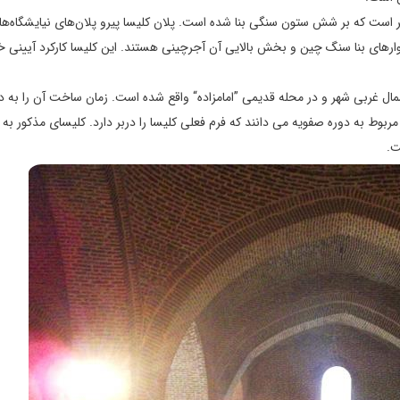
خارجی‌ کلیسا چهارگوشی به درازای ۳۲، پهنای ۱۸ و بلندی ۶ متر است که بر شش ستون سنگی بنا شده است. پلان کلیسا پیرو پلان­‌های نیایشگا
وارهای بنا سنگ چین و بخش بالایی آن آجرچینی هستند. این کلیسا کارکرد آیینی خود
ال غربی شهر و در محله قديمی ”امامزاده“ واقع شده است. زمان ساخت آن را به د
وط به دوره صفويه می دانند كه فرم فعلی كليسا را دربر دارد. كليسای مذكور به د