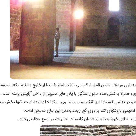
اری مربوط به اين قبيل اماكن می باشد. نمای كليسا از خارج به فرم مكعب مستط
ه همراه با شش عدد ستون سنگی با پلان‌های صليبی از داخل آرايش يافته است.
ه و در بعضی قسمتها نيز نقش صليب به روی سنگها حك شده است. تنها بخش مح
اسليمی با رنگهای تند بر روی گچ زينت‌بخش اين بنای قديمی است.
ثر باستانی خوشبختانه ساختمان كليسا در حال حاضر وضع مطلوبی دارد.