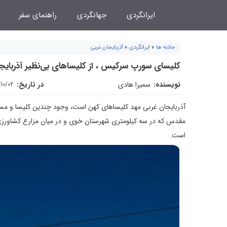
فتن
ایرانگردی
جهانگردی
راهنمای سفر
ه
حتوا
جاذبه ها
»
ایرانگردی
»
آذربایجان غربی
کلیسای سورپ سرکیس ، از کلیساهای بی‌نظیر آذربایج
نویسنده:
سمیرا هادی
در تاریخ:
/10/02
آذربایجان غربی مهد کلیساهای کهن است، وجود چندین کلیسا و م
مقدس که در سه کیلومتری شهرستان خوی و در میان مزارع کشاورزی
است.