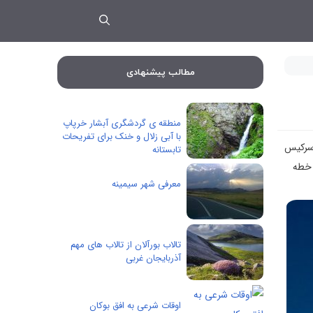
مطالب پیشنهادی
منطقه ی گردشگری آبشار خرپاپ
با آبی زلال و خنک برای تفریحات
 سرکیس
تابستانه
 خطه
معرفی شهر سیمینه
تالاب بورآلان از تالاب های مهم
آذربایجان غربی
اوقات شرعی به افق بوکان