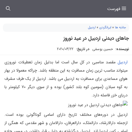
فتن
فهرست
ه
حتوا
جاذبه ها
»
ایرانگردی
»
اردبیل
جاهای دیدنی اردبیل در عید نوروز
نویسنده:
حسین یوسفی
در تاریخ:
2020/03/22
اردبیل
مقصد مناسبی در کل سال است اما بدلیل زمان تعطیلات نوروزی
میتواند مناسب ترین زمان مسافرت به این منطقه باشد. چراکه معمولا در بهار
هوای مساعدی برای مسافرت به اردبیل می باشد. اردبیل از یک طرف مشرف
به کوه سبلان (سومین کوه بلند کشور) بوده و از سوی دیگر ۷۰ کیلومتر با
دریای خزر فاصله دارد.
اردبیل در دوره‌های مختلف تاریخ دارای اسامی گوناگونی بوده است.
ازجمله دارالارشاد، دارالملک، دارالعرفان، دارالامان و شهر مقدس که همگی از
اسامی کهن اردبیل‌اند. اردبیل درگذشته به دلیلی قرار داشتن در مسیر جاده