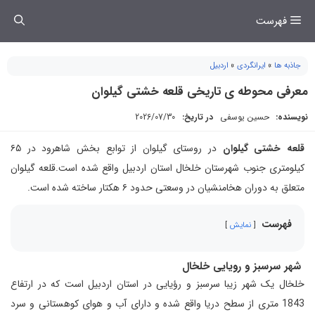
فتن
فهرست
ه
حتوا
جاذبه ها
»
ایرانگردی
»
اردبیل
معرفی محوطه ی تاریخی قلعه خشتی گیلوان
نویسنده:
حسین یوسفی
در تاریخ:
2026/07/30
قلعه خشتی گیلوان
در روستای گیلوان از توابع بخش شاهرود در ۶۵
کیلومتری جنوب شهرستان خلخال استان اردبیل واقع شده است.قلعه گیلوان
متعلق به دوران هخامنشیان در وسعتی حدود ۶ هکتار ساخته شده است.
فهرست
نمایش
شهر سرسبز و رویایی خلخال
خلخال یک شهر زیبا سرسبز و رؤیایی در استان اردبیل است که در ارتفاع
1843 متری از سطح دریا واقع شده و دارای آب و هوای کوهستانی و سرد