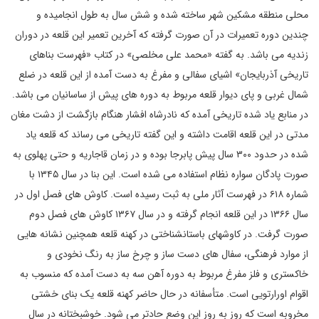
محلی منطقه مشکین شهر ساخته شده و شش سال به طول انجامیده و
چندین دوره تعمیرات در آن صورت گرفته که آخرین تعمیر این قلعه در دوران
زندیه می باشد. به گفته «محمد علی مخلصی» در کتاب «فهرست بناهای
تاریخی آذربایجان» اشیای سفالی و مفرغ به دست آمده از این قلعه در ضلع
شمال غربی و پای دیوار قلعه مربوط به دوره های پیش از ساسانیان می باشد.
در منابع یاد شده تاریخی آمده که نادرشاه افشار هنگام بازگشت از دشت مغان
مدتی در این قلعه اقامت داشته و این گفته تاریخی می رساند که قلعه یاد
شده در حدود ۳۰۰ سال پیش پابرجا بوده و در زمان قاجاریه و حتی پهلوی به
صورت پادگان سواره نظام استفاده می شده است. این بنا در سال ۱۳۴۵ با
شماره ۶۱۸ در فهرست آثار ملی به ثبت رسیده است. کاوش های فصل اول در
سال ۱۳۶۶ در این قلعه انجام گرفته و در سال ۱۳۶۷ کاوش‌ های فصل دوم
صورت گرفت. در کاوشهای باستانشناختی در کهنه قلعه همچنین نشانه‌ هایی
از موارد فرهنگی، سفال‌ های دست ساز و چرخ ساز به رنگ نخودی و
خاکستری و فلز مفرغ مربوط به دوره آهن سه به دست آمده که منسوب به
اقوام اورارتویی است. متأسفانه در حال حاضر کهنه قلعه یک بنای خشتی
مخروبه است که روز به روز این وضع حادتر می شود. خوشبختانه در سال