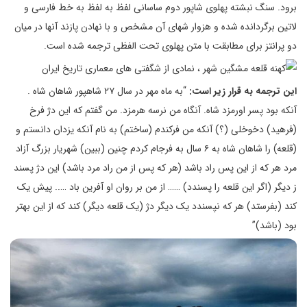
برود. سنگ نبشته‌ پهلوی شاپور دوم ساسانی لفظ به لفظ به خط فارسی و
لاتین برگردانده شده و هزوار شهای آن مشخص و با نهادن پازند آنها در میان
دو پرانتز برای مطابقت با متن پهلوی تحت الفظی ترجمه شده است.
این ترجمه به قرار زیر است:
“به ماه مهر در سال ۲۷ شاهپور شاهان شاه .
آنکه بود پسر اورمزد شاه. آنگاه من نرسه هرمزد. من گفتم که این دژ فرخ
(فرهید) دخوخلی (؟) آنکه من فرکندم (ساختم) به نام آنکه یزدان دانستم و
(قلعه) را شاهان شاه به ۶ سال به فرجام کردم چنین (ببین) شهریار بزرگ آزاد
مرد هر که از این پس راد باشد (هر که پس از من راد مرد باشد) این دژ پسند
ز دیگر (اگر این قلعه را پسندد) …… از من بر روان او آفرین باد ….. پیش یک
کند (بفرستد) هر که نپسندد یک دیگر دژ (یک قلعه دیگر) کند که از این بهتر
بود (باشد)”