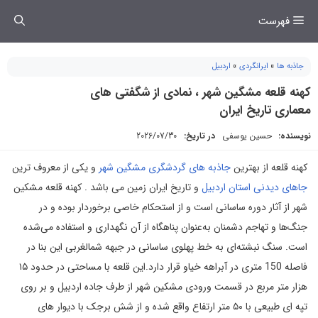
فتن
فهرست
ه
حتوا
جاذبه ها
»
ایرانگردی
»
اردبیل
کهنه قلعه مشگین شهر ، نمادی از شگفتی های
معماری تاریخ ایران
نویسنده:
حسین یوسفی
در تاریخ:
2026/07/30
کهنه قلعه از بهترین
جاذبه های گردشگری مشگین شهر
و یکی از معروف ترین
جاهای دیدنی استان اردبیل
و تاریخ ایران زمین می باشد . کهنه قلعه مشکین
شهر از آثار دوره ساسانی است و از استحکام خاصی برخوردار بوده و در
جنگ‌ها و تهاجم دشمنان به‌عنوان پناهگاه از آن نگهداری و استفاده می‌شده
است. سنگ نبشته‌ای به خط پهلوی ساسانی در جبهه شمالغربی این بنا در
فاصله 150 متری در آبراهه خیاو قرار دارد.این قلعه با مساحتی در حدود ۱۵
هزار متر مربع در قسمت ورودی مشکین شهر از طرف جاده اردبیل و بر روی
تپه ای طبیعی با ۵۰ متر ارتفاع واقع شده و از شش برجک با دیوار های