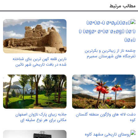
مطالب مرتبط
چشمه ناز از زیباترین و بکرترین
تفرجگاه های شهرستان سمیرم
نارین قلعه کهن ترین بنای شناخته
شده در بافت تاریخی شهر نائین
دشت لاله های واژگون منطقه گلستان‌
جاذبه زیبای پارک ناژوان اصفهان
کوه
مکانی برای هر نوع سلیقه ای