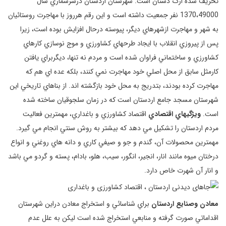
تحريف شده ارگ دستان است. شهرستان اردستان درسرشماري سال
1370،49000 نفر جمعيت داشته است و اين رقم هرروز با مهاجرت روستائيان
به شهر و مهاجرت ازشهرهاي ديگر، پيوسته درحال افزايش بوده است، زيرا
پس از پيروزي انقلاب با ايجاد طرحهاي كشاورزي و موج نوسازي كارهاي
كشاورزي و ساختماني فراوان شده است و مردم نه تنها، ديگربراي يافتن
كارمثل سابق از محل اصلي خود مهاجرت نمي كنند، بلكه عده اي هم كه
مهاجرت كرده بودند، بتدريج به محل خود بازگشته اند. از بناهاي تاريخي اين
شهرستان مسجد جامع اردستان است كه در زمان سلجوقيان ساخته شده
است.
ويژگيهاي اقتصادي
اقتصاد كشاورزي و باغداري، مهمترين فعاليت
مردم اردستان را تشكيل مي دهد كه بيشتر به روش سنتي انجام مي گيرد.
مهمترين محصولات آن، گندم و جو و صيفي كاري و دانه هاي روغني و انواع
درختان ميوه مانند انار، انجير، انگور، سيب، هلو، بادام، پسته و گردو مي باشد
و انار آن شهرت خاص دارد.
معادن وصنايع اردستان
براي شناسائي و استخراج معادن دراين شهرستان
اقداماتي صورت گرفته و منابعي استخراج شده است ليكن به علل عدم