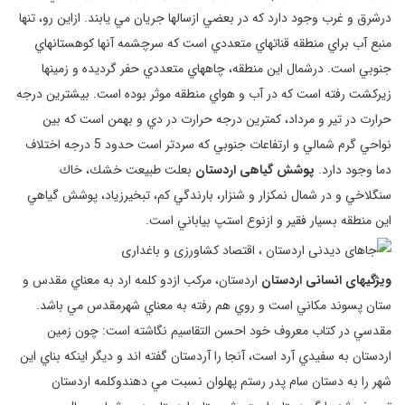
درشرق و غرب وجود دارد كه در بعضي ازسالها جريان مي يابند. ازاين رو، تنها
منبع آب براي منطقه قناتهاي متعددي است كه سرچشمه آنها كوهستانهاي
جنوبي است. درشمال اين منطقه، چاههاي متعددي حفر گرديده و زمينها
زيركشت رفته است كه در آب و هواي منطقه موثر بوده است. بيشترين درجه
حرارت در تير و مرداد، كمترين درجه حرارت در دي و بهمن است كه بين
نواحي گرم شمالي و ارتفاعات جنوبي كه سردتر است حدود 5 درجه اختلاف
دما وجود دارد.
پوشش گياهی اردستان
بعلت طبيعت خشك، خاك
سنگلاخي و در شمال نمكزار و شنزار، بارندگي كم، تبخيرزياد، پوشش گياهي
اين منطقه بسيار فقير و ازنوع استپ بياباني است.
ويژگيهای انسانی اردستان
اردستان، مركب ازدو كلمه ارد به معناي مقدس و
ستان پسوند مكاني است و روي هم رفته به معناي شهرمقدس مي باشد.
مقدسي در كتاب معروف خود احسن التقاسيم نگاشته است: چون زمين
اردستان به سفيدي آرد است، آنجا را آردستان گفته اند و ديگر اينكه بناي اين
شهر را به دستان سام پدر رستم پهلوان نسبت مي دهندوكلمه اردستان