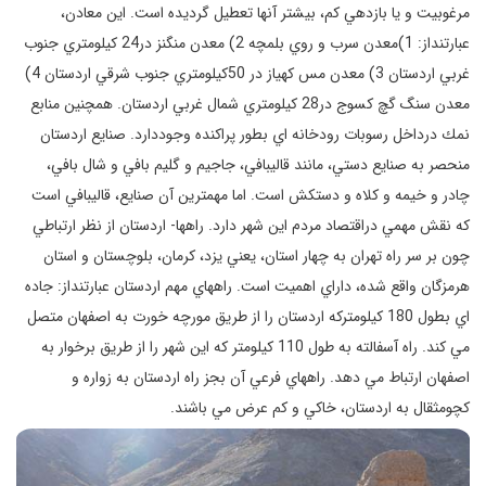
مرغوبيت و يا بازدهي كم، بيشتر آنها تعطيل گرديده است. اين معادن،
عبارتنداز: 1)معدن سرب و روي بلمچه 2) معدن منگنز در24 كيلومتري جنوب
غربي اردستان 3) معدن مس كهياز در 50كيلومتري جنوب شرقي اردستان 4)
معدن سنگ گچ كسوج در28 كيلومتري شمال غربي اردستان. همچنين منابع
نمك درداخل رسوبات رودخانه اي بطور پراكنده وجوددارد. صنايع اردستان
منحصر به صنايع دستي، مانند قاليبافي، جاجيم و گليم بافي و شال بافي،
چادر و خيمه و كلاه و دستكش است. اما مهمترين آن صنايع، قاليبافي است
كه نقش مهمي دراقتصاد مردم اين شهر دارد. راهها- اردستان از نظر ارتباطي
چون بر سر راه تهران به چهار استان، يعني يزد، كرمان، بلوچستان و استان
هرمزگان واقع شده، داراي اهميت است. راههاي مهم اردستان عبارتنداز: جاده
اي بطول 180 كيلومتركه اردستان را از طريق مورچه خورت به اصفهان متصل
مي كند. راه آسفالته به طول 110 كيلومتر كه اين شهر را از طريق برخوار به
اصفهان ارتباط مي دهد. راههاي فرعي آن بجز راه اردستان به زواره و
كچومثقال به اردستان، خاكي و كم عرض مي باشند.