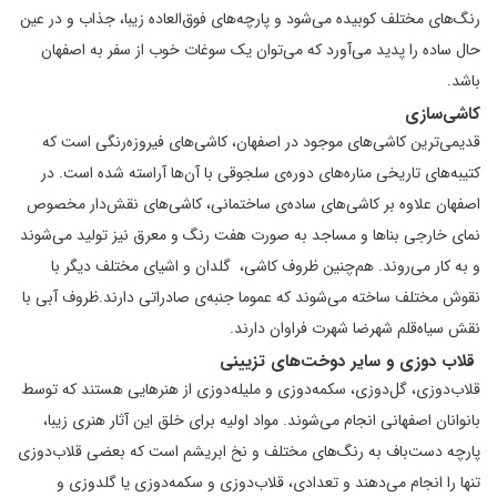
رنگ‌های مختلف کوبیده می‌شود و پارچه‌های فوق‌العاده زیبا، جذاب و در عین
حال ساده را پدید می‌آورد که می‌توان یک سوغات خوب از سفر به اصفهان
باشد.
کاشی‌سازی
قدیمى‌ترین کاشى‌هاى موجود در اصفهان، کاشى‌‌هاى فیروز‌ه‌رنگى است که
کتیبه‌هاى تاریخى مناره‌هاى دوره‌ی سلجوقى با آن‌ها آراسته شده است. در
اصفهان علاوه بر کاشى‌‌هاى ساده‌ی ساختمانى، کاشى‌هاى نقش‌‌دار مخصوص
نماى خارجى بناها و مساجد به صورت هفت رنگ و معرق نیز تولید مى‌شوند
و به کار مى‌روند. هم‌چنین ظروف کاشى، ‌ گلدان و اشیای مختلف دیگر با
نقوش مختلف ساخته مى‌شوند که عموما جنبه‌ی صادراتى دارند.ظروف آبى با
نقش سیاه‌قلم شهرضا شهرت فراوان دارند.
قلاب دوزی و سایر دوخت‌های تزیینی
قلاب‌دوزى، گل‌دوزى، سکمه‌دوزى و ملیله‌دوزى از هنرهایی هستند که توسط
بانوانان اصفهانی انجام می‌شوند. مواد اولیه برای خلق این آثار هنری زیبا،
پارچه دست‌باف به رنگ‌هاى مختلف و نخ ابریشم است که بعضى قلاب‌دوزی
تنها را انجام مى‌دهند و تعدادى، ‌قلاب‌دوزى و سکمه‌دوزى یا گلدوزى و