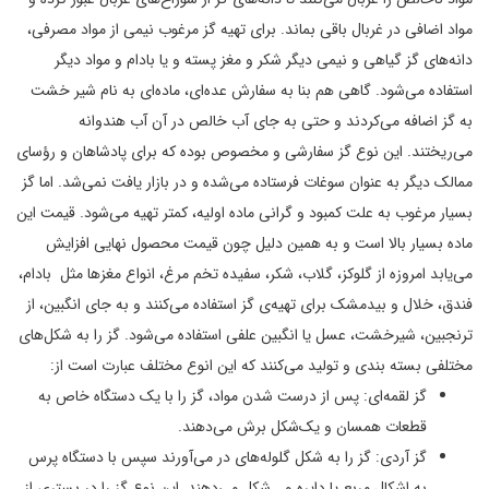
مواد اضافی در غربال باقی بماند. برای تهیه گز مرغوب نیمی از مواد مصرفی،
دانه‌های گز گیاهی و نیمی دیگر شکر و مغز پسته و یا بادام و مواد دیگر
استفاده می‌شود. گاهی هم بنا به سفارش عده‌ای، ماده‌ای به نام شیر خشت
به گز اضافه می‌کردند و حتی به جای آب خالص در آن آب هندوانه
می‌ریختند. این نوع گز سفارشی و مخصوص بوده که برای پادشاهان و رؤسای
ممالک دیگر به عنوان سوغات فرستاده می‌شده و در بازار یافت نمی‌شد. اما گز
بسیار مرغوب به علت کمبود و گرانی ماده اولیه، کمتر تهیه می‌شود. قیمت این
ماده بسیار بالا است و به همین دلیل چون قیمت محصول نهایی افزایش
می‌یابد امروزه از گلوکز، گلاب، شکر، سفیده تخم مرغ، انواع مغزها مثل بادام،
فندق، خلال و بیدمشک برای تهیه‌ی گز استفاده می‌کنند و به جای انگبین، از
ترنجبین، شیرخشت، عسل یا انگبین علفی استفاده می‌شود. گز را به شکل‌های
مختلفی بسته بندی و تولید می‌کنند که این انوع مختلف عبارت است از:
گز لقمه‌ای: پس از درست شدن مواد، گز را با یک دستگاه خاص به
قطعات همسان و یک‌شکل برش می‌دهند.
گز آردی: گز را به شکل گلوله‌های در می‌آورند سپس با دستگاه پرس
به اشکال مربع یا دایره و… شکل می‌دهند. این نوع گز را در بستری از