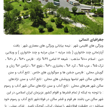
جغرافیای انسانی
ویژگی های اقلیمی شهر : نیمه بیابانی ویژگی های معماری شهر : بافت
آپارتمانی چند خانواری ( بلند مرتبه – میان مرتبه و چند خانواری ) و ویلایی
دین : اسلام ۱۰۰% مذهب : شیعه ۱۲ امامی ۹۹% نژاد : فارس ۳۰% ، لر ۲۰% ،
ترک ۵% ، عرب ۵% ، کرد ۶% ، بختیاری ۳۰% ، بلوچ ۲% ، ترکمن ۲% زبان و
گویش محلی : فارسی جشن ها و سوگواری های خاص : تابع آداب و سنن
نژادهای ساکن شهر لباسها وپوشش های محلی : تابع آداب و سنن نژادهای
ساکن شهر هنرهای محلی : تابع آداب و سنن نژادهای ساکن شهر آداب و رسوم
: با توجه به اینکه از تمام قشرها و اقوام کشور عزیزمان ایران اسلامی در این
شهر ساکن می باشند هر قوم و قشر ساکن در فولادشهر تابع آداب و رسوم خود
میباشد ؛ در حقیقت فولادشهر را میتوان ایرانی کوچک نامید . غذای سنتی : با