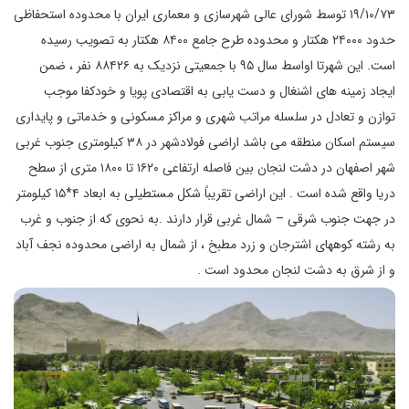
۱۹/۱۰/۷۳ توسط شورای عالی شهرسازی و معماری ایران با محدوده استحفاظی
حدود ۲۴۰۰۰ هکتار و محدوده طرح جامع ۸۴۰۰ هکتار به تصویب رسیده
است. این شهرتا اواسط سال ۹۵ با جمعیتی نزدیک به ۸۸۴۲۶ نفر ، ضمن
ایجاد زمینه های اشنغال و دست یابی به اقتصادی پویا و خودکفا موجب
توازن و تعادل در سلسله مراتب شهری و مراکز مسکونی و خدماتی و پایداری
سیستم اسکان منطقه می باشد اراضی فولادشهر در ۳۸ کیلومتری جنوب غربی
شهر اصفهان در دشت لنجان بین فاصله ارتفاعی ۱۶۲۰ تا ۱۸۰۰ متری از سطح
دریا واقع شده است . این اراضی تقریباً شکل مستطیلی به ابعاد ۴*۱۵ کیلومتر
در جهت جنوب شرقی – شمال غربی قرار دارند .به نحوی که از جنوب و غرب
به رشته کوههای اشترجان و زرد مطبخ ، از شمال به اراضی محدوده نجف آباد
و از شرق به دشت لنجان محدود است .