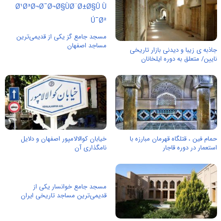
مسجد جامع گز یکی از قدیمی‌ترین
مساجد اصفهان
جاذبه ی زیبا و دیدنی بازار تاریخی
نایین/ متعلق به دوره ایلخانان
حمام فین ، قتلگاه قهرمان مبارزه با
خیابان کوالالامپور اصفهان و دلایل
استعمار در دوره قاجار
نامگذاری آن
مسجد جامع خوانسار یکی از
قدیمی‌ترین مساجد تاریخی ایران