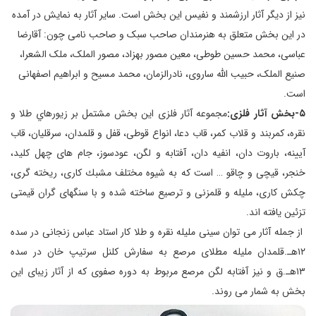
نیز از دیگر آثار ارزشمند و نفیس این بخش است. سایر آثار به نمایش در آمده
در این بخش متعلق به هنرمندان صاحب سبک و صاحب نامی چون: آقارضا
عباسی، محمد حسین طوطی، معین مصور بهزاد، مصور الملک، ملک الشعرا،
صنیع الملک، حبیب الله ساروی، نادرالزمان، محمد مسیح و ابراهیم اصفهانی
است.
۵-بخش آثار فلزی:
مجموعه آثار فلزی اين بخش مشتمل بر زيورهاي طلا و
نقره، كمربند و قلاب كمر، قاب دعا، انواع قوطی، قفل و قلمدان، سرقليان، قاب
آيينه، باروت دان، انفيه دان، آفتابه و لگن، عودسوز، جام های چهل كليد،
خنجر، قيچی و چاقو … است كه به شيوه مختلف مشبك كاری، ريخته گری،
چكش كاری، مليله و قلمزنی و ترصيع ساخته شده و با سنگهای گران قيمتی
تزئين يافته اند.
از جمله آثار می توان سينی مليله نقره و طلا كار استاد عباس زنجانی در سده
۱۲هـ.قلمدان مليله مطلای مرصع به سفارش كلنل سرتيپ خان در سده
۱۳هـ.ق و نيز آفتابه لگن مرصع مربوط به دوره صفوی كه از آثار زيبای اين
بخش به شمار می روند.