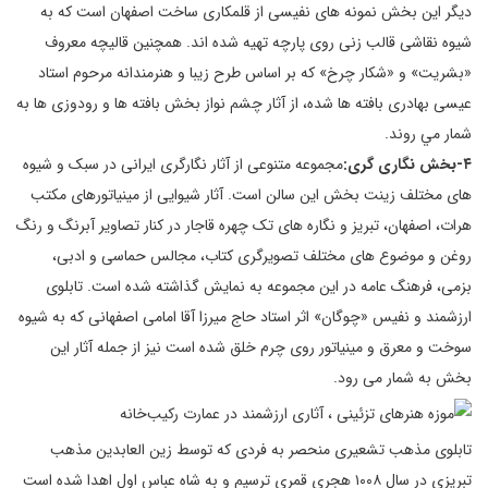
ديگر اين بخش نمونه های نفيسی از قلمكاری ساخت اصفهان است كه به
شيوه نقاشی قالب زنی روی پارچه تهيه شده اند. همچنين قاليچه معروف
«بشريت» و «شكار چرخ» كه بر اساس طرح زيبا و هنرمندانه مرحوم استاد
عيسی بهادری بافته ها شده، از آثار چشم نواز بخش بافته ها و رودوزی ها به
شمار مي روند.
۴-بخش نگاری گری:
مجموعه متنوعی از آثار نگارگری ایرانی در سبک و شیوه
های مختلف زینت بخش این سالن است. آثار شیوایی از مینیاتورهای مکتب
هرات، اصفهان، تبریز و نگاره های تک چهره قاجار در کنار تصاویر آبرنگ و رنگ
روغن و موضوع های مختلف تصویرگری کتاب، مجالس حماسی و ادبی،
بزمی، فرهنگ عامه در این مجموعه به نمایش گذاشته شده است. تابلوی
ارزشمند و نفیس «چوگان» اثر استاد حاج میرزا آقا امامی اصفهانی که به شیوه
سوخت و معرق و مینیاتور روی چرم خلق شده است نیز از جمله آثار این
بخش به شمار می رود.
تابلوی مذهب تشعیری منحصر به فردی که توسط زین العابدین مذهب
تبریزی در سال ۱۰۰۸ هجری قمری ترسیم و به شاه عباس اول اهدا شده است