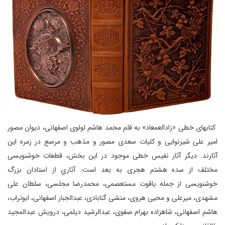
كتابهای خطی «زادالعمعاد» به قلم محمد هاشم لولوی اصفهانی، ديوان مصور
امير علی شيرنوايی و كليات سعدی مصور و مذهب و مرصع در زمره اين
آثارند. ديگر آثار نفيس خطی موجود در اين بخش، قطعات خوشنويسی
مختلف از سده هشتم هجری به بعد است. آثاري از استادان بزرگ
خوشنويسی از جمله ياقوت مستعصمی، محمدرضا مجلسی، سلطان علی
مشهدی، ميرعلی و محيی هروی، منشی گنابادی، عبدالجبار اصفهانی، ابوتراب،
هاشم اصفهانی، شاهزاده بهرام صفوی، عبدالرشيد ديلمی، درويش عبدالمجيد