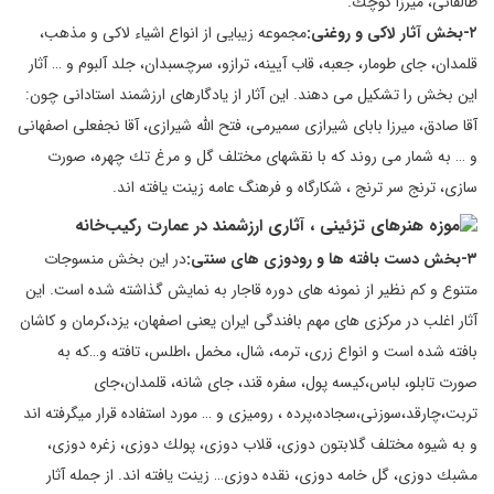
طالقانی، ميرزا كوچك.
۲-بخش آثار لاكی و روغنی:
مجموعه زيبايی از انواع اشياء لاكی و مذهب،
قلمدان، جای طومار، جعبه، قاب آيينه، ترازو، سرچسبدان، جلد آلبوم و … آثار
اين بخش را تشكيل می دهند. اين آثار از يادگارهای ارزشمند استادانی چون:
آقا صادق، ميرزا بابای شيرازی سميرمی، فتح الله شيرازی، آقا نجفعلی اصفهانی
و … به شمار می روند كه با نقشهای مختلف گل و مرغ تك چهره، صورت
سازی، ترنج سر ترنج ، شكارگاه و فرهنگ عامه زينت يافته اند.
۳-بخش دست بافته ها و رودوزی های سنتی:
در اين بخش منسوجات
متنوع و كم نظير از نمونه های دوره قاجار به نمايش گذاشته شده است. اين
آثار اغلب در مركزی های مهم بافندگی ايران يعنی اصفهان، يزد،كرمان و كاشان
بافته شده است و انواع زری، ترمه، شال، مخمل ،اطلس، تافته و…كه به
صورت تابلو، لباس،كيسه پول، سفره قند، جای شانه، قلمدان،جای
تربت،چارقد،سوزنی،سجاده،پرده ، روميزی و … مورد استفاده قرار ميگرفته اند
و به شيوه مختلف گلابتون دوزی، قلاب دوزی، پولك دوزی، زغره دوزی،
مشبك دوزی، گل خامه دوزی، نقده دوزی… زينت يافته اند. از جمله آثار