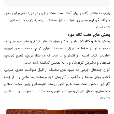
رکیب به معنای رکاب و یراق آلات اسب است و چون در دوره صفوی این مکان
جایگاه نگهداری وسایل و اشیاء اصطبل سلطنتی بوده به رکیب ‌خانه مشهور
شده است.
بخش های هفت گانه موزه
بخش خط و كتابت:
اولين بخش موزه هنرهای تزئينی، متبرك و مزين به
مجموعه ای از قطعات، اوراق و مجلدات قرآن كريم، محمد مومن ابهری،
احاديث، كتب ادعيه و اشعار و … است كه در طراز يزدی، شفيع تبريزی،
ميرعماد و دخترش گوهرشاد و … به نمايش گذاشته شده است.
انواع جلدهای چرمی به شيوه های مختلف از قبيل سوخت، معرق، ضربی،
لاك و روغن مرصع و مذهب از آثار زمان دوم و محمدرضا امامي و … از جمله
آثار اين بخش است.سده های اخير توسط هنرمندانی چون محمد صادق
خوانساری، وصال شيرازی، ميرعلی هروی، محمد علی اصفهانی و … مكتوب
شده اند.