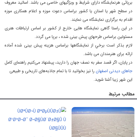
برپائی هرنمايشگاه دارای شرايط و ويژگيهای خاصی می باشد. اساتيد معروف
در سطح شهر يا استان يا كشور براساس دعوت موزه و اعلام همكاری موزه
اقدام به برگزاری نمايشگاه می نمايند.
در اين راستا گاهی نمايشگاه هايی خارج از كشور بر اساس ارتباطات هنری
مسئولين براساس طرحهای پيش بينی شده ، برپا می گردد.
لازم بذكر است برخي از نمايشگاهها براساس هزينه پيش بينی شده آماده
ارائه برای هنرمندان می باشد.
در پایان، اگر قصد سفر به نصف جهان را دارید، پیشنهاد می‌کنیم راهنمای کامل
جاهای دیدنی اصفهان
را نیز بخوانید تا با تمام جاذبه‌های تاریخی و طبیعی
این شهر زیبا آشنا شوید.
مطالب مرتبط