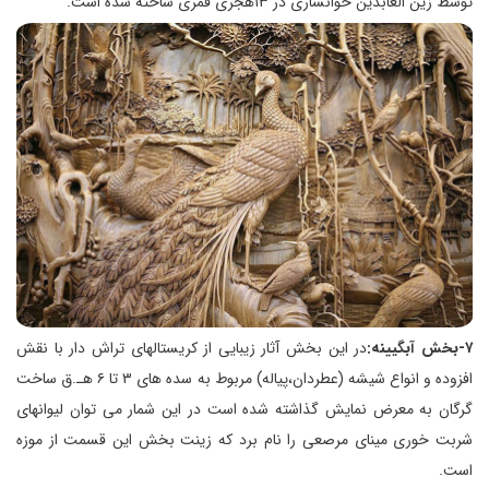
توسط زین العابدین خوانساری در ۱۳هجری قمری ساخته شده است.
۷-بخش آبگيينه:
در اين بخش آثار زيبايی از كريستالهای تراش دار با نقش
افزوده و انواع شيشه (عطردان،پياله) مربوط به سده های ۳ تا ۶ هـ.ق ساخت
گرگان به معرض نمايش گذاشته شده است در اين شمار می توان ليوانهای
شربت خوری مينای مرصعی را نام برد كه زينت بخش اين قسمت از موزه
است.