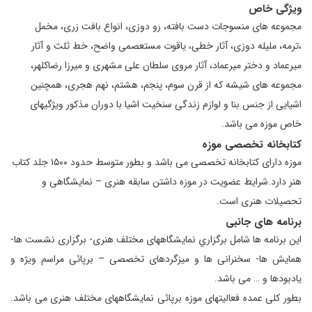
ويژگی خاص
مجموعه های منسوجات دست بافته، رو دوزی، انواع بافت زری، مخمل
،ترمه، مليله دوزی، آثار خطی، ياقوت مستعصمی واضح، خط ثلث و آثار
ميرعماد و دختر ميرعماد، آثار مروی سلطان علی مشهری و ميرزا رضاكلهر،
مجموعه های شيشه كه از قرن سوم، پنجم، هشتم، نهم هجری، همچنين
اشيايی از جنس بنا و لوازم زندگی سنخيت اشيا با دوران مذكور ويژگيهای
خاص موزه می باشد.
كتابخانه تخصصی موزه
موزه دارای كتابخانه تخصصی می باشد و بطور متوسط حدود ۱۵۰۰ جلد كتاب
هنر دارد.
شرايط عضويت در موزه داشتن سابقه هنری – نمايشگاهی و
تحصيلات هنری است.
برنامه های جانبی
اين برنامه ها شامل برگزاري نمايشگاههای مختلف هنری- برگزاری نشست ها-
همايش ها- سخنرانی ها و ميزگردهای تخصصی – برپائی مراسم ويژه و
يادبودها و … می باشد.
بطور كلی عمده فعاليتهای موزه برپائی نمايشگاههای مختلف هنری می باشد.