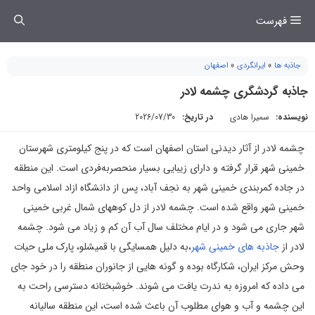
فتن
فهرست
ه
حتوا
جاذبه ها
»
ایرانگردی
»
اصفهان
جاذبه گردشگری چشمه لادر
نویسنده:
سمیرا هادی
در تاریخ:
2026/07/30
چشمه لادر از آثار دیدنی استان اصفهان است که در پنج کیلومتری شهرستان
خمینی شهر قرار گرفته و دارای زيبايی بسیار منحصربه‌فردی است. این منطقه
در جاده کمربندی خمینی شهر به نجف آباد، پس از دانشگاه ازاد اسلامی واحد
خمینی شهر واقع شده است. چشمه لادر از دل کوههای شمال غربی خمینی
شهر جاری می شود و در ایام مختلف سال آب آن کم و زیاد می شود. چشمه
لادر از
جاذبه های خمینی شهر
،به دلیل همسایگی با قمیشلو، پارک ملی حیات
وحش مرکز ایران، شکارگاه بوده و گونه هایی از جانوران منطقه را در خود جای
می داده که امروزه به ندرت یافت می شوند. خوشبختانه دسترسی راحت به
این چشمه و آب و هوای مطلوب آن باعث شده است، این منطقه سالیانه