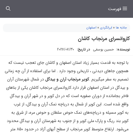
فتن
فهرست
ه
حتوا
جاذبه ها
»
ایرانگردی
»
اصفهان
کاروانسرای مرنجاب کاشان
نویسنده:
حسین یوسفی
در تاریخ:
2026/07/30
با توجه به قدمت بسیار زیاد استان اصفهان و کاشان جای تعجب نیست که
همچون جاهای دیدنی ، تاریخی وجود دارد . اما برای استفاده از آن چه زمانی
تصمیم به سفر میگیریم .
کویر مرنجاب آران و بیدگل
در شمال شهرستان آران
و بیدگل در استان اصفهان قرار دارد.کاروانسرای مرنجاب کاشان یکی از بناهای
فاخر بجامانده از دوران صفویه است که در دل کویر و در شهر آران و بیدگل
واقع شده است. این کویر از شمال به دریاچه نمک آران و بیدگل، از غرب
به کویر مسیله و دریاچه‌های نمک حوض سلطان و حوض مره، از شرق به
کویر بند ریگ و پارک ملی کویر و از جنوب به شهرستان آران و بیدگل محدود
می‌شود. ارتفاع متوسط کویر مرنجاب از سطح آبهای آزاد در حدود ۸۵۰ متر