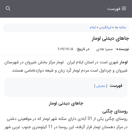
فتن
فهرست
ه
حتوا
جاذبه ها
»
ایرانگردی
»
ایلام
جاهای دیدنی لومار
نویسنده:
سمیرا هادی
در تاریخ:
2019/09/05
لومار
شهری است در استان ایلام ایران. لومار مرکز بخش شیروان در شهرستان
شیروان و چرداول است.مردم لومار کُرد زبان و شیعه دوازده‌امامی هستند.
فهرست
نمایش
جاهای دیدنی لومار
روستای چگنی
روستای چگنی يكی از 31 آبادی دارای سكنه شهر لومار كه در موقعيتی دشتی
در مركز دهستان لومار قرار گرفته، اين روستا در 11 كيلومتری جنوب غربی شهر