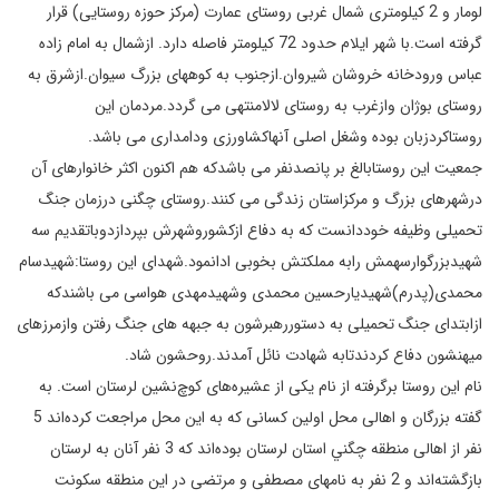
لومار و 2 كيلومتری شمال غربی روستای عمارت (مركز حوزه روستايی) قرار
گرفته است.با شهر ايلام حدود 72 كيلومتر فاصله دارد. ازشمال به امام زاده
عباس ورودخانه خروشان شیروان.ازجنوب به کوههای بزرگ سیوان.ازشرق به
روستای بوژان وازغرب به روستای لالامنتهی می گردد.مردمان این
روستاکردزبان بوده وشغل اصلی آنهاکشاورزی ودامداری می باشد.
جمعیت این روستابالغ بر پانصدنفر می باشدکه هم اکنون اکثر خانوارهای آن
درشهرهای بزرگ و مرکزاستان زندگی می کنند.روستای چگنی درزمان جنگ
تحمیلی وظیفه خوددانست که به دفاع ازکشوروشهرش بپردازدوباتقدیم سه
شهیدبزرگوارسهمش رابه مملکتش بخوبی ادانمود.شهدای این روستا:شهیدسام
محمدی(پدرم)شهیدیارحسین محمدی وشهیدمهدی هواسی می باشندکه
ازابتدای جنگ تحمیلی به دستوررهبرشون به جبهه های جنگ رفتن وازمرزهای
میهنشون دفاع کردندتابه شهادت نائل آمدند.روحشون شاد.
نام اين روستا برگرفته از نام يكی از عشيره‌های كوچ‌نشين لرستان است. به
گفته بزرگان و اهالی محل اولين كسانی كه به اين محل مراجعت كرده‌اند 5
نفر از اهالی منطقه چگني استان لرستان بوده‌اند كه 3 نفر آنان به لرستان
بازگشته‌اند و 2 نفر به نامهای مصطفی و مرتضی در اين منطقه سكونت