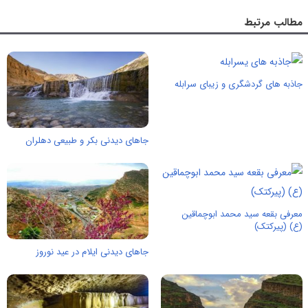
مطالب مرتبط
جاذبه های گردشگری و زیبای سرابله
جاهای دیدنی بکر و طبیعی دهلران
معرفی بقعه سید محمد ابوچماقین
(ع) (پیرکتک)
جاهای دیدنی ایلام در عید نوروز