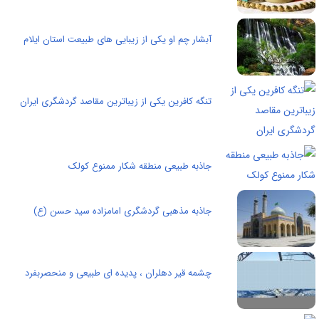
آبشار چم او يکی از زيبايی های طبيعت استان ايلام
تنگه کافرین یکی از زیباترین مقاصد گردشگری ایران
جاذبه طبیعی منطقه شکار ممنوع کولک
جاذبه مذهبی گردشگری امامزاده سید حسن (ع)
چشمه قیر دهلران ، پدیده ای طبیعی و منحصربفرد