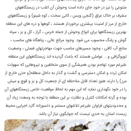
متنوعی را نیز در خود جای داده است وحوش آن اغلب در زیستگاههای
مشرف بر خاک عراق (گنجی ویس ، کانی سخت ، کوه شینو) و زیستگاههای
خارج از مرز از امنیت بیشتری برخوردار هستند ، کوهها و دره های این منطقه
بهترین زیستگاهها برای انواع وحوش از جمله خرس ، گراز ، کل و بز ، سیاه
گوش و پلنگ محسوب می شود. وجود مراتع عالی ، پناهگاه های مناسب ،
منابع آب کافی ، وجود مسیرهای مناسب جهت مهاجرتهای فصلی ، وضعیت
توپوگرافی و … عواملی هستند که باعث گردیده اند زیستگاههای این منطقه
علیرغم مورد تهاجم بودن همیشگی از سوی متخلفین و نیروهایی که سهولت
امکان تردد و امکان دسترسی و گشت و گذار به داخل منطقه(و حتی خارج از
مرز) را دارند هنوز تعداد قابل ملاحظه ای از جمعیت کل و بز و قوچ و میش
را در خود نگهداری نماید که این مهم به لحاظ موقعیت خاص زیستگاههای آن
بوده و گرنه امکانات کنترل و نظارت بر این منطقه با توجه به وسعت زیاد آن
و محدودیتهای فراوان علیرغم تلاشهای مستمر و دلسوزانه گارد اجرایی محیط
زیست استان به حدی نیست که جوابگوی نیاز آن باشد.