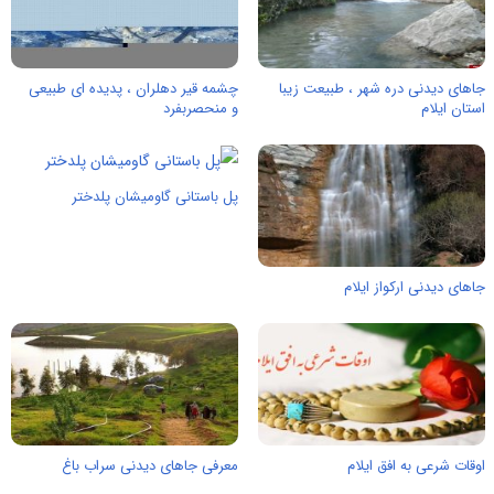
جاهای دیدنی دره شهر ، طبیعت زیبا
چشمه قیر دهلران ، پدیده ای طبیعی
استان ایلام
و منحصربفرد
پل باستانی گاومیشان پلدختر
جاهای دیدنی ارکواز ایلام
اوقات شرعی به افق ایلام
معرفی جاهای دیدنی سراب باغ