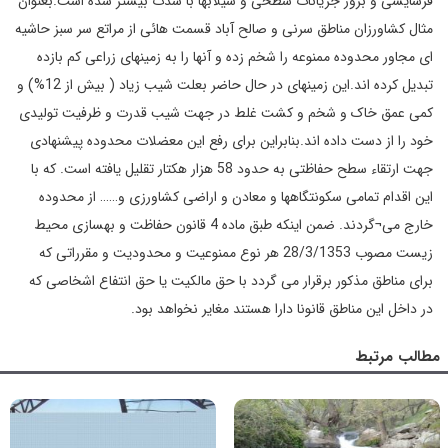
فرسایشی و بروز جریانات سطحی و سیلابها با شدت بیشتر شده است.بعنوان
مثال کشاورزان مناطق سرنی و صالح آباد قسمت هائی از مراتع سر سبز حاشیه
ای مجاور محدوده ممنوعه را شخم زده و آنها را به زمینهای زراعی کم بازده
تبدیل کرده اند.این زمینهای در حال حاضر بعلت شیب زیاد ( بیش از 12%) و
کمی عمق خاک و شخم و کشت غلط در جهت شیب قدرت و ظرفیت تولیدی
خود را از دست داده اند.بنابراین برای رفع این معضلات محدوده پیشنهادی
جهت ارتقاء سطح حفاظتی به حدود 58 هزار هکتار تقلیل یافته است. که با
این اقدام تمامی سکونتگاهها و معادن و اراضی کشاورزی و…… از محدوده
خارج می¬گردند. ضمن اینکه طبق ماده 4 قانون حفاظت و بهسازی محیط
زیست مصوب 28/3/1353 هر نوع ممنوعیت و محدودیت و مقرراتی که
برای مناطق مذکور برقرار می گردد با حق مالکیت یا حق انتفاع اشخاصی که
در داخل این مناطق قانونا دارا هستند مغایر نخواهد بود.
مطالب مرتبط