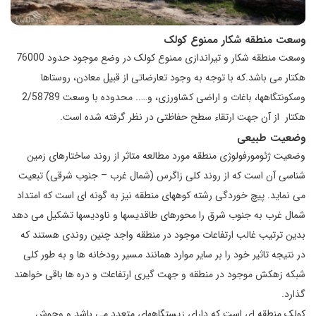
وسعت منطقه شکار ممنوع کولک
وسعت منطقه شکار و تیراندازی ممنوع کولک در وضع موجود حدود 76000
هکتار می باشد.که با توجه به وجود تعارضاتی از قبیل معادن، روستاها
وسکونتگاهها، باغات و اراضی کشاورزی، و….. محدوده با وسعت 2/58789
هکتار از آن جهت ارتقاء سطح حفاظتی در نظر گرفته شده است.
وضعیت طبیعی
وضعیت ژئومورفولوژی منطقه مورد مطالعه متاثر از روند ساختارهای زمین
شناسی آن است که از روند کلی زاگرس (شمال غرب – جنوب شرقی) تبعیت
می نماید. پیچ خوردگی رشته کوههای منطقه نیز به گونه ای است که امتداد
شمال غرب به جنوب شرق را محورهای طاقدیسها و ناودیسها تشکیل می دهد
بدین ترتیب غالب ارتفاعات موجود در منطقه واجد چنین روندی هستند که
در نتیجه تاثیر خود را بر سایر موارد همانند مسیر رودخانه ها و به طور کلی
شبکه زهکش موجود در منطقه و جهت گیری ارتفاعات و دره ها باقی خواهند
گذارد.
کولک منطقه ای است که دارای زیستگاههای متعدد می باشد و وحوش