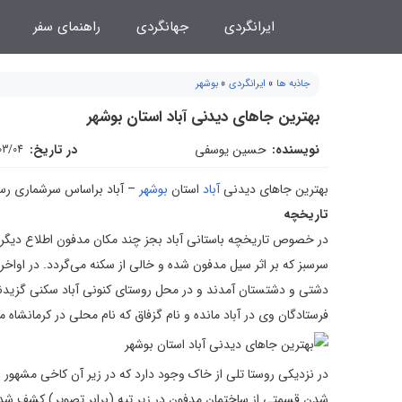
فتن
ایرانگردی
جهانگردی
راهنمای سفر
ه
حتوا
جاذبه ها
»
ایرانگردی
»
بوشهر
بهترین جاهای دیدنی آباد استان بوشهر
نویسنده:
حسین یوسفی
در تاریخ:
03/04
بهترین جاهای دیدنی
آباد
استان
بوشهر
– آباد براساس سرشماری رسمی سال ۱۳۸۵ دارای ۳۱۹۷نفر (۷۳۷
تاریخچه
در خصوص تاریخچه باستانی آباد بجز چند مکان مدفون اطلاع دیگری
سرسبز که بر اثر سیل مدفون شده و خالی از سکنه می‌گردد. در اواخر
دشتی و دشتستان آمدند و در محل روستای کنونی آباد سکنی گزیدند
فرستادگان وی در آباد مانده و نام گزفاق که نام محلی در کرمانشاه می
در نزدیکی روستا تلی از خاک وجود دارد که در زیر آن کاخی مشهور
شدن قسمتی از ساختمان مدفون در زیر تپه (برابر تصویر) کشف شد 