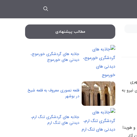
مطالب پیشنهادی
جاذبه های گردشگری خورموج،
دیدنی های خورموج
هری
 نیرو به
قلعه نصوری معروف به قلعه شیخ
در بوشهر
جاذبه های گردشگری تنگ ارم،
دیدنی های تنگ ارم
و هویدا
آثار