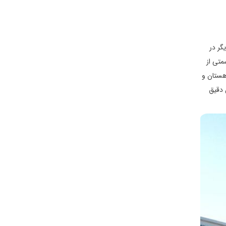
گر در
متی از
هستان و
 دقیق