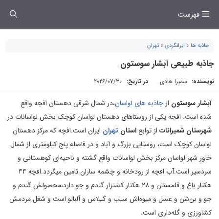
فتن
فهرست
ه
حتوا
جاذبه ها
»
ایرانگردی
»
تهران
جاذبه طبیعی آبشار سوستون
نویسنده:
سمیرا هادی
در تاریخ:
2026/07/30
آبشار سوستون
از
جاذبه های لواسان
،در شمال شرقی دهستان افجه واقع
شده است. افجه یکی از روستاهای دهستان لواسان کوچک بخش لواسانات در
شهرستان شمیرانات
از توابع
استان
تهران
ایران است.افچه که مرکز دهستان
لواسان کوچک است، روستایی بزرگ و آباد و در فاصله پنج کیلومتری از شمال
خاور شهر لواسان مرکز بخش لواسانات واقع گشته و ناحیه‌ای کوهستانی و
سردسیر است.آب افچه از رودخانه و چشمه ساران تامین میگردد.افچه ۴۴
هکتار باغ و قلمستان و ٢٨ هکتار کشتزار گندم و جو دارد،محصولش گندم و
جو و بن‌شن و عسل و میوه‌اش سیب و گیلاس و آلبالو است و شغل مردمش
کشاورزی و گله‌داری است.