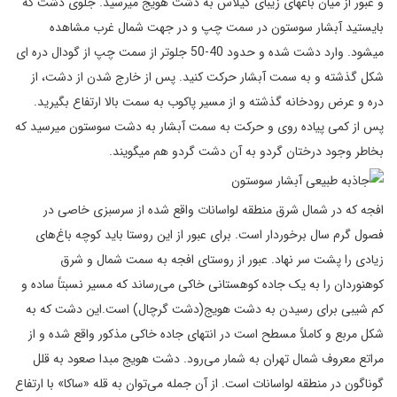
و عبور از میان باغهای زیبای گیلاس به دشت هویج میرسید. جلوی دشت که
بایستید آبشار سوستون در سمت چپ و در جهت شمال غرب مشاهده
میشود. وارد دشت شده و حدود 40-50 جلوتر از سمت چپ از گودال دره ای
شکل گذشته و به سمت آبشار حرکت کنید. پس از خارج شدن از دشت، از
دره و عرض رودخانه گذشته و از مسیر پاکوب به سمت بالا ارتفاع بگیرید.
پس از کمی پیاده روی و حرکت به سمت آبشار به دشت سوستون میرسید که
بخاطر وجود درختان گردو به آن دشت گردو هم میگویند.
افجه که در شمال شرق منطقه لواسانات واقع شده از سرسبزی خاصی در
فصول گرم سال برخوردار است. برای عبور از این روستا باید کوچه باغ‌های
زیادی را پشت سر نهاد. عبور از روستای افجه به سمت شمال و شرق
کوهنوردان را به یک جاده کوهستانی خاکی می‌رساند که مسیر نسبتاً ساده و
کم شیبی برای رسیدن به دشت هویج(دشت گرچال) است.این دشت که به
شکل مربع و کاملاً مسطح است در انتهای جاده خاکی مذکور واقع شده و از
مراتع معروف شمال تهران به شمار می‌رود. دشت هویج مبدا صعود به قلل
گوناگون در منطقه لواسانات است. از آن جمله می‌توان به قله «ساکا» با ارتفاع