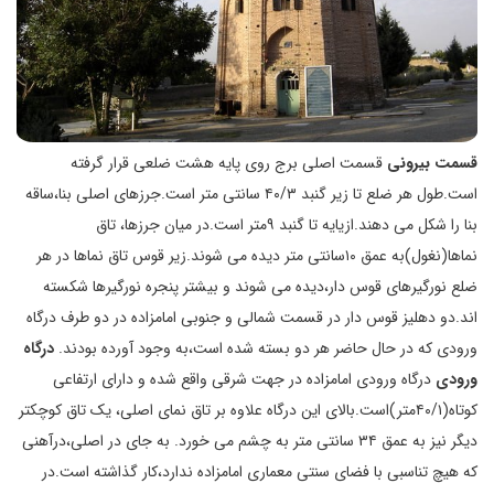
قسمت بیرونی
قسمت اصلی برج روی پایه هشت ضلعی قرار گرفته
است.طول هر ضلع تا زیر گنبد ۴۰/۳ سانتی متر است.جرزهای اصلی بنا،ساقه
بنا را شکل می دهند.ازیایه تا گنبد ۹متر است.در میان جرزها، تاق
نماها(نغول)به عمق ۱۰سانتی متر دیده می شوند.زیر قوس تاق نماها در هر
ضلع نورگیرهای قوس دار،دیده می شوند و بیشتر پنجره نورگیرها شکسته
اند.دو دهلیز قوس دار در قسمت شمالی و جنوبی امامزاده در دو طرف درگاه
ورودی که در حال حاضر هر دو بسته شده است،به وجود آورده بودند.
درگاه
ورودی
درگاه ورودی امامزاده در جهت شرقی واقع شده و دارای ارتفاعی
کوتاه(۴۰/۱متر)است.بالای این درگاه علاوه بر تاق نمای اصلی، یک تاق کوچکتر
دیگر نیز به عمق ۳۴ سانتی متر به چشم می خورد. به جای در اصلی،درآهنی
که هیچ تناسبی با فضای سنتی معماری امامزاده ندارد،کار گذاشته است.در