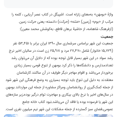
واژهٔ «بومهَن» به‌معنای زلزله است. اشپیگل در کتاب عصر آریایی ، کلمه را
مرکب از «بوم» (زمین) «مَثنه» (حرکت) دانسته؛ یعنی حرکت زمین.
(ازفرهنگ شاهنامه، از حاشیهٔ برهان قاطع، به‌کوشش محمد معین):
جمعیت
جمعیت این شهر براساس سرشماری سال ۱۳۹۰ ایران برابر با ۵۳٬۴۵۱ نفر
(۱۵٬۷۲۹ خانوار) شامل ۲۷٬۴۷۰ مرد و ۲۵٬۹۸۱ زن است.در سالیان اخیر نرخ
رشد سواد در این شهر بسیار قابل توجه بوده که از دلایل آن می‌توان رشد
تعدادمدارس و دانشگاه‌ها را ذکر کرد.بومهن از تنوع قومی بسیار زیادی
برخوردار می‌باشد و اقوام مهاجر دیگر طوایف در آن ساکنند.کارشناسان
معتقدند به دلیل این تنوع باید توجه بسیاری به وضع فرهنگی این شهر شود
از جمله کمک‌گیری از روانشناسان ومراکز مشاوره از جمله این موارد‌اند.بومهن
در سال‌های اخیر با نرخ بالای بیکاری و مهاجرت توام درگیر بوده,زیر سازه‌های
این شهر یا فرسوده بوده یا فاقد آن می‌باشد,نبود کتاب خانه جامع
عمومی,فضای سبز گسترده از جمله مشکلات این شهر نیم میلیون نفری است.