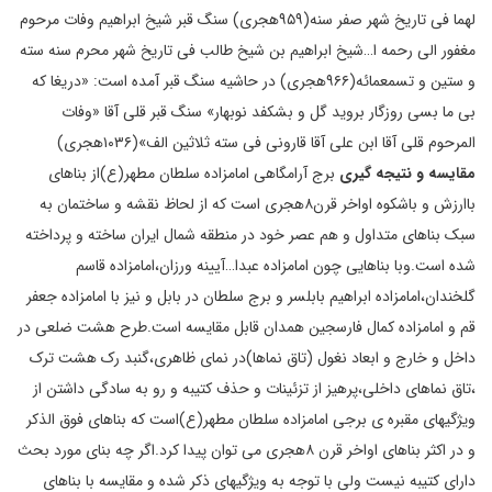
لهما فی تاریخ شهر صفر سنه(۹۵۹هجری) سنگ قبر شیخ ابراهیم وفات مرحوم
مغفور الی رحمه ا…شیخ ابراهیم بن شیخ طالب فی تاریخ شهر محرم سنه سته
و ستین و تسمعمائه(۹۶۶هجری) در حاشیه سنگ قبر آمده است: «دریغا که
بی ما بسی روزگار بروید گل و بشکفد نوبهار» سنگ قبر قلی آقا «وفات
المرحوم قلی آقا ابن علی آقا قارونی فی سته ثلاثین الف»(۱۰۳۶هجری)
مقایسه و نتیجه گیری
برج آرامگاهی امامزاده سلطان مطهر(ع)از بناهای
باارزش و باشکوه اواخر قرن۸هجری است که از لحاظ نقشه و ساختمان به
سبک بناهای متداول و هم عصر خود در منطقه شمال ایران ساخته و پرداخته
شده است.وبا بناهایی چون امامزاده عبدا…آیینه ورزان،امامزاده قاسم
گلخندان،امامزاده ابراهیم بابلسر و برج سلطان در بابل و نیز با امامزاده جعفر
قم و امامزاده کمال فارسجین همدان قابل مقایسه است.طرح هشت ضلعی در
داخل و خارج و ابعاد نغول (تاق نماها)در نمای ظاهری،گنبد رک هشت ترک
،تاق نماهای داخلی،پرهیز از تزئینات و حذف کتیبه و رو به سادگی داشتن از
ویژگیهای مقبره ی برجی امامزاده سلطان مطهر(ع)است که بناهای فوق الذکر
و در اکثر بناهای اواخر قرن ۸هجری می توان پیدا کرد.اگر چه بنای مورد بحث
دارای کتیبه نیست ولی با توجه به ویژگیهای ذکر شده و مقایسه با بناهای