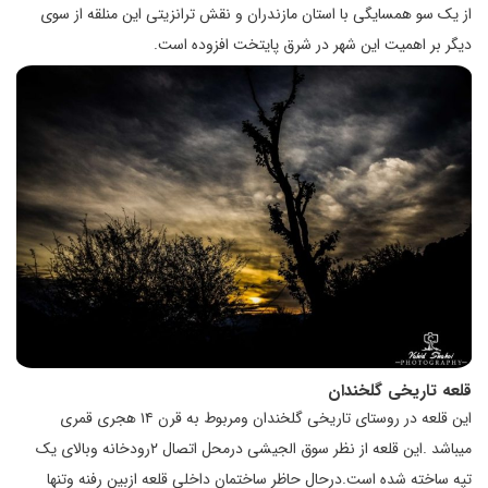
از یک سو همسایگی با استان مازندران و نقش ترانزیتی این منلقه از سوی
دیگر بر اهمیت این شهر در شرق پایتخت افزوده است.
قلعه تاریخی گلخندان
این قلعه در روستای تاریخی گلخندان ومربوط به قرن ۱۴ هجری قمری
میباشد .این قلعه از نظر سوق الجیشی درمحل اتصال ۲رودخانه وبالای یک
تپه ساخته شده است.درحال حاظر ساختمان داخلی قلعه ازبین رفنه وتنها