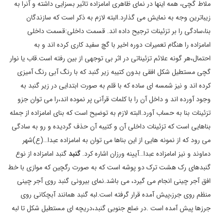
ملاط گچی، همه اینها در نمای ظاهری امامزاده تاثیر بسزایی داشته و آنرا به
زیباترین وجه به نمایش می گذارد.البته لازم به ذکر است که سازندگان
بنا،سادگی را بر تزئینات ترجیح داده اند. قسمت داخلی:قسمت داخلی
امامزاده را هنگام تعمیرات دوره اخیر با گچ سفید کاری کرده اند و به
احتمال،هر گونه علائم تزئیناتی در اثر بی توجهی از بین رفته است.قاب یا نوار
گچی مستطیل شکل افقی بدون کتیبه زیر گنبد که با رنگ آبی رنگ آمیزی
کرده اند و نیز شمسه ای ساده که با قلم به صورت ابتدایی در زیر گنبد به
وجود آورده اند و داخل آن را با کلمات قرآنی پر نموده اند،را می توان جزو
تزئینات بنا به حساب آورد.البته لازم به توضیح است که بنای امامزاده از جمله
بناهایی است که تزئینات داخلی آن و کتیبه آن حذف گردیده و رو به سادگی
می رود که از نمونه هایی از این بناها می توان به امامزاده عبدا…(ع)شهر
دماوند و نیز امامزاده عبدا…آیینه ورزان اشاره کرد.
گنبد
گنبد امامزاده از نوع
گنبدهای رک هشت ترک دو پوشه است که به صورت رگچین که موازی با خط
افق آجر چینی انجام می گیرد، می باشد.نمای بیرونی گنبد روی آجر چینی
منظم روی جرز،پیش آمده قرار گرفته است.لبه گنبد همانند آبچکانی روی
جرزها پیش آمده است .در ضلع جنوبی گنبد،دریچه ای مستطیل شکل تا لبه