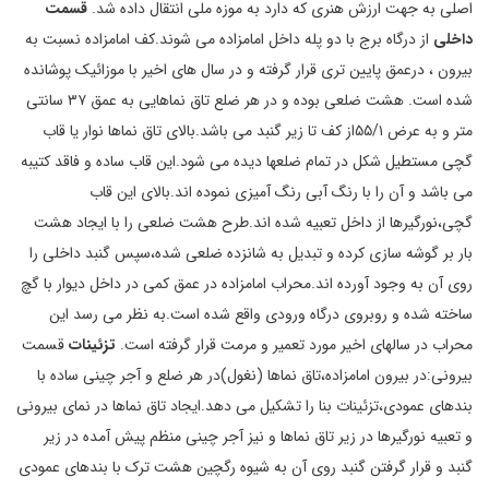
اصلی به جهت ارزش هنری که دارد به موزه ملی انتقال داده شد.
قسمت
داخلی
از درگاه برج با دو پله داخل امامزاده می شوند.کف امامزاده نسبت به
بیرون ، درعمق پایین تری قرار گرفته و در سال های اخیر با موزائیک پوشانده
شده است. هشت ضلعی بوده و در هر ضلع تاق نماهایی به عمق ۳۷ سانتی
متر و به عرض ۵۵/۱از کف تا زیر گنبد می باشد.بالای تاق نماها نوار یا قاب
گچی مستطیل شکل در تمام ضلعها دیده می شود.این قاب ساده و فاقد کتیبه
می باشد و آن را با رنگ آبی رنگ آمیزی نموده اند.بالای این قاب
گچی،نورگیرها از داخل تعبیه شده اند.طرح هشت ضلعی را با ایجاد هشت
بار بر گوشه سازی کرده و تبدیل به شانزده ضلعی شده،سپس گنبد داخلی را
روی آن به وجود آورده اند.محراب امامزاده در عمق کمی در داخل دیوار با گچ
ساخته شده و روبروی درگاه ورودی واقع شده است.به نظر می رسد این
محراب در سالهای اخیر مورد تعمیر و مرمت قرار گرفته است.
تزئینات
قسمت
بیرونی:در بیرون امامزاده،تاق نماها (نغول)در هر ضلع و آجر چینی ساده با
بندهای عمودی،تزئینات بنا را تشکیل می دهد.ایجاد تاق نماها در نمای بیرونی
و تعبیه نورگیرها در زیر تاق نماها و نیز آجر چینی منظم پیش آمده در زیر
گنبد و قرار گرفتن گنبد روی آن به شیوه رگچین هشت ترک با بندهای عمودی