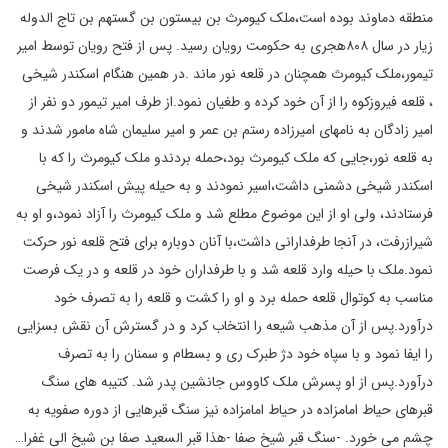
منطقه دماوند بوده است،ملک کیومرث بن بیستون بن گستهم بن تاج الدوله
زیار در سال ۸۰۸هجری به حکومت رویان رسید. پس از فتح رویان توسط امیر
تیمور،ملک کیومرث همچنان در قلعه نور ماند .در همین هنگام اسکندر شیخی
، قلعه فیروزکوه را از آن خود کرده و طغیان نمود.از طرف امیر تیمور دو نفر از
امیر زادگان به نامهای امیرزاده رستم بن عمر و امیر سلیمان شاه مامور شدند و
به قلعه نور،جایی که ملک کیومرث بود،حمله بردندو ملک کیومرث را که با
اسکندر شیخی دشمنی داشت،اسیر نمودند و به حیله پیش اسکندر شیخی
فرستادند، ولی او از این موضوع مطلع شد و ملک کیومرث را آزاد نمود،و او به
شیرازرفت، در آنجا طرفدارانی داشت،با آنان دوباره برای فتح قلعه نور حرکت
نمود.ملک با حیله وارد قلعه شد و با طرفداران خود در قلعه و در یک فرصت
مناسب به کوتوال قلعه حمله برد و او را کشت و قلعه را به تصرف خود
درآورد.پس از آن مذهب شیعه را انتخاب کرد و در گسترش آن نقش بسزایی
را ایفا نمود و با سپاه خود دژ طبرک ری و بسطام و سمنان را به تصرف
درآورد.پس از او پسرش ملک کاووس جانشین پدر شد. کتیبه های سنگ
قبرهای حیاط امامزاده در حیاط امامزاده نیز سنگ قبرهایی از دوره صفویه به
چشم می خورد. -سنگ قبر شیخ صفا -هذا قبر السعید صفا بن شیخ الی غفرا…