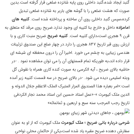
گنبد ایجاد شده،گنبد داخلی روی پایه شانزده ضلعی قرار گرفته است.بدین
صورت که هشت ضلعی را با گوشه های باربر به شانزده ضلعی تبدیل
کرده،سپس گنبد داخلی روی آن ساخته و پرداخته شده است.
کتیبه های
امامزاده
داخل و خارج بنا کتیبه ای وجود ندارد.ضریح روی مرقد که متعلق به
قرن ۹ هجری است،دارای کتیبه است.
کتیبه ضریح
ضریح منبت کاری و با
ارزش روی قبر تاریخ ۸۴۷ هجری را دارد.در چهار ضلع این صندوق تزئینات
هندسی زیبایی به چشم می خورد .اخیرا آن را درون محفظه ای شیشه ای
قرار داده اند،به طوریکه تمام قسمتهای آن را می توان مشاهده نمود . -در
حاشیه بالای ضریح ، آیه الکرسی به صورت کنده کاری همراه با نقوش گل
وبته اسلیمی دیده می شود. -در بالای ضریح در سه قسمت کتیبه زیر آمده
است:«امر بعباره هذا الصندوق المزار المتبرک الملک الاعظم جلال الدوله و
الدین ملک کیومرث »-«عمل استاد حسین ابن استاد محمد نجار الکردفی
تاریخ رجب المرجب سنه سبع و اربعین و ثمانمائه»
شرحی درباره بانی ضریح ؛ ملک کیومرث
ملک کیومرث که از او به عنوان
سفارش دهنده ضریح مقبره یاد شده است،یکی از حاکمان محلی نواحی