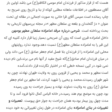
هست که از قرار مذکور از فرزندان امام موسی الکاظم(ع) می باشد.اولین بار
آقای مصطفوی در اطلاعات ماهانه مطلبی کوتاه از بنا و تاریخ روی ضریح به
چاپ رسانده است.سپس آقای قرا خانی به صورت اجمالی در مقاله ای تحت
عنوان « دژ گلخندان و بقعه ی سلطان مطهر »در مجله بررسیهای تاریخی به
بحث پرداخته است.
شرحی درباره مرقد امامزاده سلطان مطهر بومهن
داخل امامزاده قبری است که روی آن ضریحی بسیار زیبا قرار دارد.کتیبه ای که
این قبر را به امامزاده سلطان مطهر(ع) نسبت دهد،وجود ندارد.روایتهای
محلی این امامزاده را از فرزندان بلا فصل امام جعفر صادق (ع) می داند ولی
در میان فرزندان امام صادق(ع)که شیخ مفید ار آنها نام می برند،این نام دیده
نمی شود.در کپی نسخه خطی که در اختیار نگارنده قرار دادند،آمده
است:مطهر و محمد و یحیی از قزوین روی به ولایت طهران نهادند چون به
شهر طهران رسیدند،محمد و یحیی را شهید کردند، اما مطهر بن امام جعفر
صادق (ع) روی به ولایت دماوند نهاده و بسیار جراحت به وی رسیده
بود.چون به موضع بوم هند رسید،در خانه الیاس کمال نانوا فرود آمد و تا
مدت چهل روز بیمار بود،به همان جراحت به جوار حق پیوست.
تعمیرات و
تغییرات در بنای امامزاده
بنای امامزاده در طول زمان تغییراتی به خود دیده