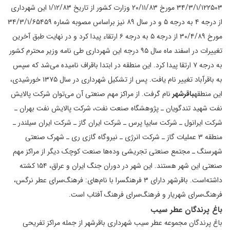
۳۴/۳/۱/۱۲۲۵۰۳ مورخ ۲۰/۱۱/۸۳ وزارت کشور از تاریخ ۱/۱۲/۸۳ این شهرداری
از درجه ۴ به درجه ۵ و در سال ۸۹ نیز براساس مصوبه شماره ۳۴/۳/۱/۶۵۴۵۹
مورخ ۳۰/۴/۸۹ از درجه ۵ به درجه ۶ ارتقاء پیدا کرد و در نهایت طبق آخرین
تغییرات در اسفند ماه سال ۹۵ درجه این شهرداری طی نامه وزیر محترم کشور
به درجه ۷ ارتقا پیدا کرد. این منطقه در ابتدا باقراف نامیده می‌شد که سپس
به باقرآباد تغییر نام یافت. پس از تشکیل شهرداری در سال ۱۳۷۵ خورشیدی،
این منطقه
باقرشهر
نام گرفت. از مراکز مهم صنعتی آن می‌توان شرکت پالایش
نفت شهید تندگویان ـ پژوهشگاه صنعت نفت، شرکت پالایش نفت بهران ـ
شرکت ایرانول ـ شرکت سایپا پرس ـ شرکت ایران گاز ـ شرکت ایران سیلندر ـ
منطقه ۳ عملیات گاز ـ شرکت انرژی ـ نیروگاه گازی ری ـ شهرک صنعتی
شهرسنگ ـ مجتمع صنعتی تجریشی وده‌ها صنعت کوچک دیگر از مراکز مهم
صنعتی این شهر هستند. این شهر در دوران جنگ ایران و عراق، ۱۵۴ کشته
داشته‌است. باقرشهر دارای ۳ فرهنگسرا با نام‌های: فرهنگ‌سرای عطر نرگس،
فرهنگ‌سرای شهریار و فرهنگ‌سرای فرهنگ آفتاب است.
باغ پرندگان عطر سیب
باغ پرندگان مجموعه عطر سیب شهرداری باقرشهر از جمله مراکز تفریحی