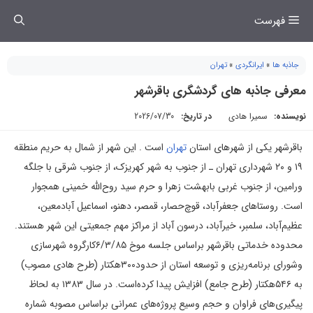
فتن
فهرست
ه
حتوا
جاذبه ها
»
ایرانگردی
»
تهران
معرفی جاذبه های گردشگری باقرشهر
نویسنده:
سمیرا هادی
در تاریخ:
2026/07/30
باقرشهر یکی از شهرهای استان
تهران
است . این شهر از شمال به حریم منطقه
۱۹ و ۲۰ شهرداری تهران ـ از جنوب به شهر کهریزک، از جنوب شرقی با جلگه
ورامین، از جنوب غربی بابهشت زهرا و حرم سید روح‌الله خمینی همجوار
است. روستاهای جعفرآباد، قوچ‌حصار، قمصر، دهنو، اسماعیل آبادمعین،
عظیم‌آباد، سلمبر، خیرآباد، درسون آباد از مراکز مهم جمعیتی این شهر هستند.
محدوده خدماتی باقرشهر براساس جلسه موخ ۶/۳/۸۵کارگروه شهرسازی
وشورای برنامه‌ریزی و توسعه استان از حدود۳۰۰هکتار (طرح هادی مصوب)
به ۵۴۶هکتار (طرح جامع) افزایش پیدا کرده‌است. در سال ۱۳۸۳ به لحاظ
پیگیری‌های فراوان و حجم وسیع پروژه‌های عمرانی براساس مصوبه شماره