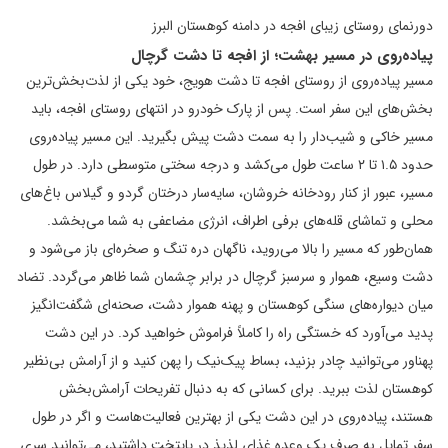
دورنمای روستای زیبای افجه در دامنه کوهستان البرز
پیاده‌روی در مسیر بهشت؛ از افجه تا دشت گرچال
مسیر پیاده‌روی از روستای افجه تا دشت هویج، خود یکی از لذت‌بخش‌ترین
بخش‌های این سفر است. پس از پارک خودرو در انتهای روستای افجه، باید
مسیر خاکی و شیب‌دار را به سمت دشت پیش بگیرید. این مسیر پیاده‌روی
حدود ۱.۵ تا ۲ ساعت طول می‌کشد و درجه سختی متوسطی دارد. در طول
مسیر، عبور از کنار رودخانه خروشان، سایه‌سار درختان گردو و گیلاس باغ‌های
محلی و تماشای قله‌های برفی اطراف، انرژی مضاعفی به شما می‌بخشد.
همان‌طور که مسیر را بالا می‌روید، ناگهان دره تنگ و صخره‌ای باز می‌شود و
دشت وسیع، هموار و سرسبز گرچال در برابر چشمان شما ظاهر می‌گردد. تضاد
میان دیواره‌های سنگی کوهستان و پهنه هموار دشت، صحنه‌ای شگفت‌انگیز
پدید می‌آورد که خستگی راه را کاملاً فراموش خواهید کرد. در این دشت
پهناور می‌توانید چادر بزنید، بساط پیک‌نیک را پهن کنید و از آرامش بی‌نظیر
کوهستان لذت ببرید. برای کسانی که به دنبال تفریحات آرامش‌بخش
هستند، پیاده‌روی در این دشت یکی از بهترین فعالیت‌هاست و اگر در طول
سفر تمایل به صرف یک وعده غذای لذیذ در پایتخت داشتید، می‌توانید سری