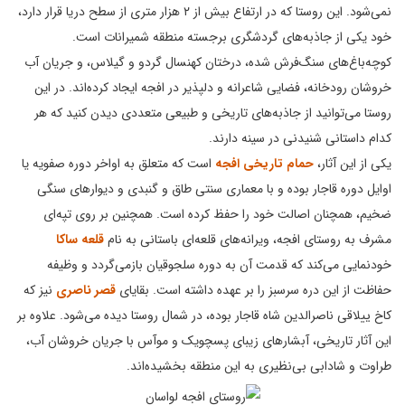
نمی‌شود. این روستا که در ارتفاع بیش از ۲ هزار متری از سطح دریا قرار دارد،
خود یکی از جاذبه‌های گردشگری برجسته منطقه شمیرانات است.
کوچه‌باغ‌های سنگ‌فرش شده، درختان کهنسال گردو و گیلاس، و جریان آب
خروشان رودخانه، فضایی شاعرانه و دلپذیر در افجه ایجاد کرده‌اند. در این
روستا می‌توانید از جاذبه‌های تاریخی و طبیعی متعددی دیدن کنید که هر
کدام داستانی شنیدنی در سینه دارند.
یکی از این آثار،
حمام تاریخی افجه
است که متعلق به اواخر دوره صفویه یا
اوایل دوره قاجار بوده و با معماری سنتی طاق و گنبدی و دیوارهای سنگی
ضخیم، همچنان اصالت خود را حفظ کرده است. همچنین بر روی تپه‌ای
مشرف به روستای افجه، ویرانه‌های قلعه‌ای باستانی به نام
قلعه ساکا
خودنمایی می‌کند که قدمت آن به دوره سلجوقیان بازمی‌گردد و وظیفه
حفاظت از این دره سرسبز را بر عهده داشته است. بقایای
قصر ناصری
نیز که
کاخ ییلاقی ناصرالدین شاه قاجار بوده، در شمال روستا دیده می‌شود. علاوه بر
این آثار تاریخی، آبشارهای زیبای پسچویک و موآس با جریان خروشان آب،
طراوت و شادابی بی‌نظیری به این منطقه بخشیده‌اند.