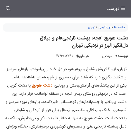
فتن
فهرست
ه
حتوا
جاذبه ها
»
ایرانگردی
»
تهران
دشت هویج افجه؛ بهشت نارنجی‌فام و ییلاق
دل‌انگیز البرز در نزدیکی تهران
نویسنده:
مرتضی
در تاریخ:
2026/07/30
تهران، این کلان‌شهر شلوغ و پرهیاهو، در دل خود و پیرامونش رازهای سرسبز
و شگفت‌انگیزی دارد که شاید برای بسیاری از شهرنشینان ناشناخته باشد.
یکی از این پناهگاه‌های آرامش‌بخش و رویایی،
دشت هویج
یا دشت گرچال
است که در نزدیکی روستای زیبای افجه در منطقه لواسانات قرار دارد. این
دشت بی‌نظیر با چشم‌اندازهای کوهستانی خیره‌کننده، باغ‌های میوه سرسبز و
آب‌وهوای خنک و ییلاقی، مقصدی ایده‌آل برای فرار از آلودگی و شلوغی
پایتخت است. دشت هویج نه تنها به خاطر طبیعت بکر و بی‌نظیرش، بلکه به
دلیل پیشینه تاریخی غنی و مسیرهای کوهنوردی پرطرفدارش، جایگاه ویژه‌ای