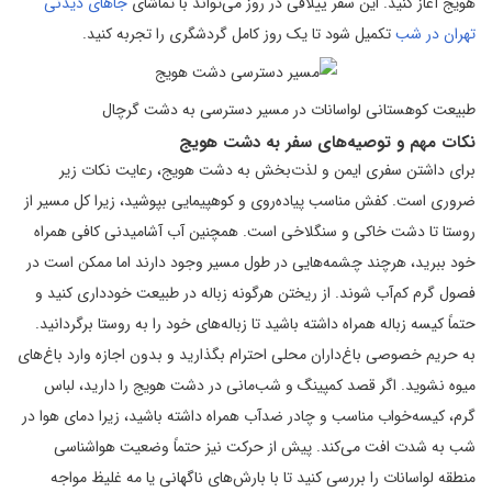
هویج آغاز کنید. این سفر ییلاقی در روز می‌تواند با تماشای
جاهای دیدنی
تهران در شب
تکمیل شود تا یک روز کامل گردشگری را تجربه کنید.
طبیعت کوهستانی لواسانات در مسیر دسترسی به دشت گرچال
نکات مهم و توصیه‌های سفر به دشت هویج
برای داشتن سفری ایمن و لذت‌بخش به دشت هویج، رعایت نکات زیر
ضروری است. کفش مناسب پیاده‌روی و کوهپیمایی بپوشید، زیرا کل مسیر از
روستا تا دشت خاکی و سنگلاخی است. همچنین آب آشامیدنی کافی همراه
خود ببرید، هرچند چشمه‌هایی در طول مسیر وجود دارند اما ممکن است در
فصول گرم کم‌آب شوند. از ریختن هرگونه زباله در طبیعت خودداری کنید و
حتماً کیسه زباله همراه داشته باشید تا زباله‌های خود را به روستا برگردانید.
به حریم خصوصی باغ‌داران محلی احترام بگذارید و بدون اجازه وارد باغ‌های
میوه نشوید. اگر قصد کمپینگ و شب‌مانی در دشت هویج را دارید، لباس
گرم، کیسه‌خواب مناسب و چادر ضدآب همراه داشته باشید، زیرا دمای هوا در
شب به شدت افت می‌کند. پیش از حرکت نیز حتماً وضعیت هواشناسی
منطقه لواسانات را بررسی کنید تا با بارش‌های ناگهانی یا مه غلیظ مواجه