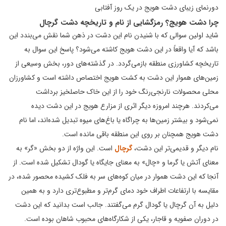
دورنمای زیبای دشت هویج در یک روز آفتابی
چرا دشت هویج؟ رمزگشایی از نام و تاریخچه دشت گرچال
شاید اولین سوالی که با شنیدن نام این دشت در ذهن شما نقش می‌بندد این
باشد که آیا واقعاً در این دشت هویج کاشته می‌شود؟ پاسخ این سوال به
تاریخچه کشاورزی منطقه بازمی‌گردد. در گذشته‌های دور، بخش وسیعی از
زمین‌های هموار این دشت به کشت هویج اختصاص داشته است و کشاورزان
محلی محصولات نارنجی‌رنگ خود را از این خاک حاصلخیز برداشت
می‌کردند. هرچند امروزه دیگر اثری از مزارع هویج در این دشت دیده
نمی‌شود و بیشتر زمین‌ها به چراگاه یا باغ‌های میوه تبدیل شده‌اند، اما نام
دشت هویج همچنان بر روی این منطقه باقی مانده است.
نام دیگر و قدیمی‌تر این دشت،
گرچال
است. این واژه از دو بخش «گر» به
معنای آتش یا گرما و «چال» به معنای جایگاه یا گودال تشکیل شده است. از
آنجا که این دشت هموار در میان کوه‌های سر به فلک کشیده محصور شده، در
مقایسه با ارتفاعات اطراف خود دمای گرم‌تر و مطبوع‌تری دارد و به همین
دلیل به آن گرچال یا گودال گرم می‌گفتند. جالب است بدانید که این دشت
در دوران صفویه و قاجار، یکی از شکارگاه‌های محبوب شاهان بوده است.