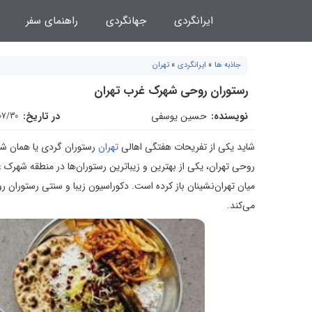
فتن
ایرانگردی
جهانگردی
راهنمای سفر
ه
حتوا
جاذبه ها
»
ایرانگردی
»
تهران
رستوران روحی شهرک غرب تهران
نویسنده:
حسین یوسفی
در تاریخ:
07/30
شاید یکی از تفریحات هفتگی اهالی
تهران
رستوران گردی یا همان شکم
روحی تهران، یکی از بهترین و زیباترین رستوران‌ها در منطقه شهرک غ
میان تهران‌نشینان باز کرده است. دکوراسیون زیبا و سنتی رستوران 
می‌کند.