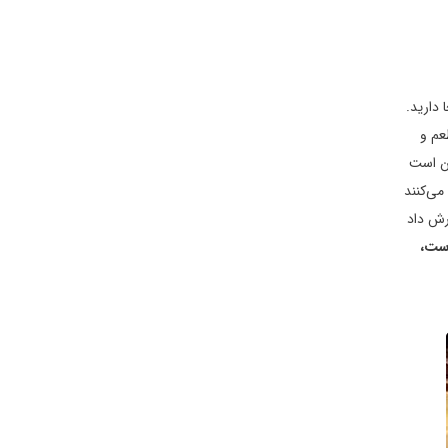
 دارید.
عم و
ون است
می‌کنند
رش داد
است،