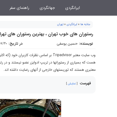
فتن
ایرانگردی
جهانگردی
راهنمای سفر
ه
حتوا
جاذبه ها
»
ایرانگردی
»
تهران
رستوران های خوب تهران ، بهترین رستوران های تهرا
نویسنده:
حسین یوسفی
در تاریخ:
07/30
وب سایت معتبر Tripadvisor بر اساس نظرات کاربران خود (که اکثر خارجی هستند)
هست که بسیاری از رستورانها در تریپ ادوایزر عضو نیستند و در رتب
معتبری هستند که توریستهای خارجی از آنهای رضایت داشته اند.
فهرست
نمایش