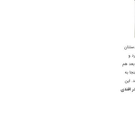
ستتان
د و
 بعد هم
جا به
. این
 مثل اسکندر افندی