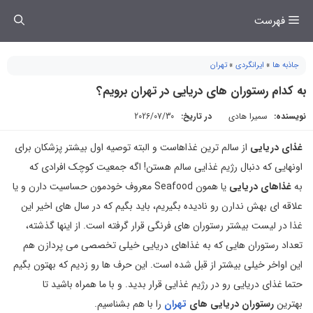
فتن
فهرست
ه
حتوا
جاذبه ها
»
ایرانگردی
»
تهران
به کدام رستوران های دریایی در تهران برویم؟
نویسنده:
سمیرا هادی
در تاریخ:
2026/07/30
غذای دریایی
از سالم ترین غذاهاست و البته توصیه اول بیشتر پزشکان برای
اونهایی که دنبال رژیم غذایی سالم هستن! اگه جمعیت کوچک افرادی که
به
غذاهای دریایی
یا همون Seafood معروف خودمون حساسیت دارن و یا
علاقه ای بهش ندارن رو نادیده بگیریم، باید بگیم که در سال های اخیر این
غذا در لیست بیشتر رستوران های فرنگی قرار گرفته است. از اینها گذشته،
تعداد رستوران هایی که به غذاهای دریایی خیلی تخصصی می پردازن هم
این اواخر خیلی بیشتر از قبل شده است. این حرف ها رو زدیم که بهتون بگیم
حتما غذای دریایی رو در رژیم غذایی قرار بدید. و با ما همراه باشید تا
بهترین
رستوران دریایی های
تهران
را با هم بشناسیم.