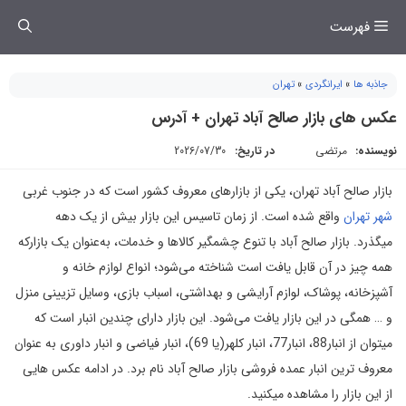
فتن
فهرست
ه
حتوا
جاذبه ها
»
ایرانگردی
»
تهران
عکس های بازار صالح آباد تهران + آدرس
نویسنده:
مرتضی
در تاریخ:
2026/07/30
بازار صالح آباد تهران، یکی از بازارهای معروف کشور است که در جنوب غربی
شهر تهران
واقع شده است. از زمان تاسیس این بازار بیش از یک دهه
میگذرد. بازار صالح آباد با تنوع چشمگیر کالاها و خدمات، به‌عنوان یک بازارکه
همه چیز در آن قابل یافت است شناخته می‌شود؛ انواع لوازم خانه و
آشپزخانه، پوشاک، لوازم آرایشی و بهداشتی، اسباب بازی، وسایل تزیینی منزل
و … همگی در این بازار یافت می‌شود. این بازار دارای چندین انبار است که
میتوان از انبار88، انبار77، انبار کلهر(یا 69)، انبار فیاضی و انبار داوری به عنوان
معروف ترین انبار عمده فروشی بازار صالح آباد نام برد. در ادامه عکس هایی
از این بازار را مشاهده میکنید.