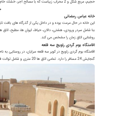
حجيم، مربع شكل و 2 محراب زيباست كه با مصالح آجر، خشك خام و گچ ساخته شده است.
ج
خانه عباس رمضانی
اين خانه در حال مرمت بوده و در داخل يكی از گذرگاه های بافت ت
بنا شامل سردر ورودی، هشتی، دالان، حياط، ايوان ها، مطبح، اتاق ها
روشنايی اتاق زمان را مشخص می كند.
اقامتگاه بوم گردی راویج سه قلعه
گنجایش 24 مسافر را دارد. تمامی اتاق ها 20 متری و شامل توالت فرنگی و حمام هستند.