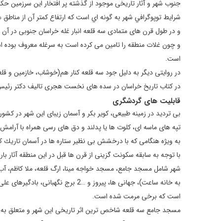
جنوب شهر و آثار تاريخی موجود از گذشته پر افتخار اين سرزمين حكا
شرايط توپوگرافي شهر به گونه اي است كه ارتفاع كمتر آن از مناطق ه
و در طول قرن های متمادی سه قلعه انبار غله خراسان جنوبی در آن ر
و چون غلات منطقه را تامين می كرده است به سرغله معروف بوده اس
است.
در روايتی ديگر به دليل جود سه قلعه كنار هم(خوشاب، خازمين و 
در كتاب تاريخ خراسان در سده های نخست هجری تاليف دكتر رئيس ا
قابليت های گردشگری
بی ترديد در زمينه طبيعی، كوير بكر و آسمان زيبای اين شهر در كشور
تپه های ماسه ای، كلوت ها يا پدلند و دق های رسی همراه با آر
به ويژه هنگامی كه با درخشش بی نظير ستاره ها در آسمان تاريك ك
با توجه به سابقه سكونت گزينی از قرن ها قبل در اين منطقه آثار ب
شهر شامل مسجد جامع، مسجد خواجه مينا، ارگ قلعه، ملا كاظم، آب ا
به خانه ساعت)، جهانی ها، پيروز و …2
است كه برخی مرمت شده است.
مسجد جامع سه قلعه شاخص ترين اثر تاريخی اين شهر و متعلق به 