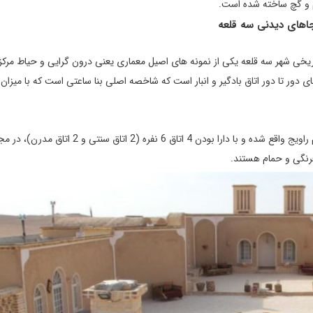
اهای دیدنی سه قلعه
اريخی شهر سه قلعه يكی از نمونه های اصيل معماری يعنی درون گرايی و حياط مرك
ی دور تا دور اتاق بادگير و انبار است كه شاخصه اصلی بنا ساعتی است كه با ميزان 
اقامتگاه بوم گردی راویج در کویر سه قلعه سرایان، در روستایی به نام راویج واقع شده و با دارا بودن 4 اتاق 6 نفره (2 اتاق 