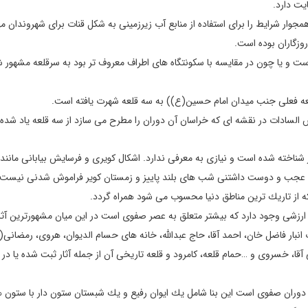
يت دارد.
مجوار شرايط را برای استفاده از منابع آب زيرزمينی به شكل قنات برای شهروندان مه
وزگاران بوده است.
ت و يا چون در مقايسه با سكونتگاه های اطراف معروف تر بود به سرقلعه مشهور 
قلعه فعلی جنب ميدان امام حسين(ع)) به سه قلعه شهرت يافته است.
لسادات در نقشه ای كه خراسان آن دوران را مطرح می سازد از سه قلعه ياد شده
 شناخته شده است و نيازی به معرفی ندارد. اشكال كويری و فرسايش بيابانی مانند ن
امش عجب و دوست داشتنی شب های بلند پاييز و زمستان كوير فراموش شدنی نيست.
ه از تاريك ترين مناطق دنيا محسوب می شود همراه گردد.
ار ارزشی وجود دارد كه بيشتر متعلق به عصر صفوی است در اين ميان مشهورترين آثا
نبار فاضل خان، احمد آقا، حاج عبدالله، خانه های حسام الديوان، هروی، رمضانی(
 برج نگهبانی، بادگيرهای علی آقا، خسروی و …حمام قلعه، كامرود و قلعه تاريخی آن از جمله آثار ثبت شده يا
دوران صفوی است اين بنا شامل يك ايوان رفيع و يك شبستان ستون دار با ستون 