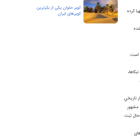
کویر حلوان یکی از بکرترین
يا كرده
کویرهای ایران
شده
 است.
بكاها،
ر تاريخي
 مشهور
 در حال ثبت
های