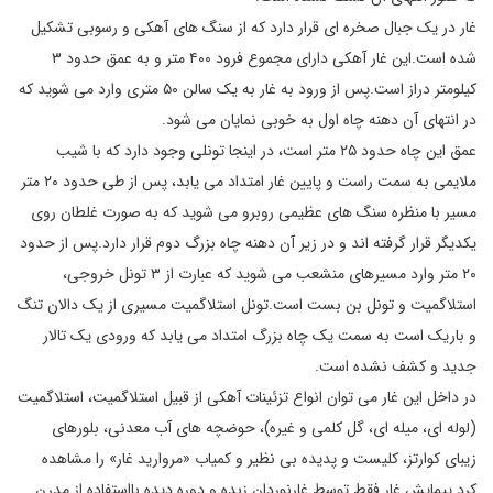
غار در یک جبال صخره ای قرار دارد که از سنگ های آهکی و رسوبی تشکیل
شده است.این غار آهکی دارای مجموع فرود ۴۰۰ متر و به عمق حدود ۳
کیلومتر دراز است.پس از ورود به غار به یک سالن ۵۰ متری وارد می شوید که
در انتهای آن دهنه چاه اول به خوبی نمایان می شود.
عمق این چاه حدود ۲۵ متر است، در اینجا تونلی وجود دارد که با شیب
ملایمی به سمت راست و پایین غار امتداد می یابد، پس از طی حدود ۲۰ متر
مسیر با منظره سنگ های عظیمی روبرو می شوید که به صورت غلطان روی
یکدیگر قرار گرفته اند و در زیر آن دهنه چاه بزرگ دوم قرار دارد.پس از حدود
۲۰ متر وارد مسیرهای منشعب می شوید که عبارت از ۳ تونل خروجی،
استلاگمیت و تونل بن بست است.تونل استلاگمیت مسیری از یک دالان تنگ
و باریک است به سمت یک چاه بزرگ امتداد می یابد که ورودی یک تالار
جدید و کشف نشده است.
در داخل این غار می توان انواع تزئینات آهکی از قبیل استلاگمیت، استلاگمیت
(لوله ای، میله ای، گل کلمی و غیره)، حوضچه های آب معدنی، بلورهای
زیبای کوارتز، کلیست و پدیده بی نظیر و کمیاب «مروارید غار» را مشاهده
کرد.پیمایش غار فقط توسط غارنوردان زبده و دوره دیده بااستفاده از مدرن