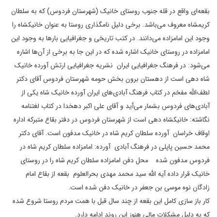
بقعه‌ای واقع در قله جنوب روستای خانیک (شهرستان فردوس) که به سلطان
کریمشاه معروف می‌باشد. برخی دلیل نامگذاری روستا به عنوان خانیکشاه را
وجود این امامزاده می‌دانند. در کتب تاریخی و جغرافیایی بارها به وجود این
امامزاده در روستای خانیک اشاره شده که در این جا به برخی از آن‌ها اشاره
می‌شود: در فرهنگ جغرافیایی ایران نشریه جغرافیایی ارتش آورده خانیک
شاه دهی است از دهستان برون بخش حومه شهرستان فردوس آقای دکتر
لطف‌الله مفخم در کتاب فرهنگ آبادی‌های ایران آورده خانیک شاه یکی از
آبادی‌های فردوس بشمار می‌آید و آقای علی اکبر دهخدا در کتاب لغتنامه
نگاشته: خانیکشاه دهی است از شهرستان فردوس در دفتر بقاع متبرکه اداره
اوقاف خراسان آورده سلطان کریم شاه در خانیک مدفون است. آقای دکتر
محمد حسین پاپلی در فرهنگ آبادی آورده: امامزاده سلطان کریم شاه در
فردوس مدفون شده محل دفن امامزاده سلطان کریم شاه را در روستای
خانیک قرار داده آیه الله سید محمد مهدی بحرالعلوم بقعه از بقاع امام
زادگان نوه موسی بن جعفر در خانیک دفن شده است.
کار باز سازی کامل این بقعه از چند سال قبل با همت مردم روستا شروع شده
که به دلیل مشکلات مالی هنوز این روند ادامه دارد.