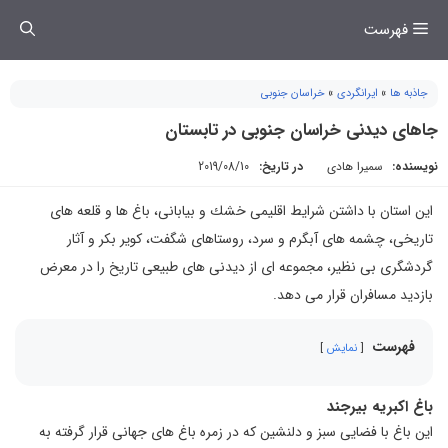
فتن
فهرست
ه
حتوا
جاذبه ها
»
ایرانگردی
»
خراسان جنوبی
جاهای دیدنی خراسان جنوبی در تابستان
نویسنده:
سمیرا هادی
در تاریخ:
2019/08/10
این استان با داشتن شرایط اقلیمی خشك و بیابانی، باغ ها و قلعه های
تاریخی، چشمه های آبگرم و سرد، روستاهای شگفت، كویر بكر و آثار
گردشگری بی نظیر، مجموعه ای از دیدنی های طبیعی تاریخ را در معرض
بازدید مسافران قرار می دهد.
فهرست
نمایش
باغ اكبریه بیرجند
این باغ با فضایی سبز و دلنشین كه در زمره باغ های جهانی قرار گرفته به