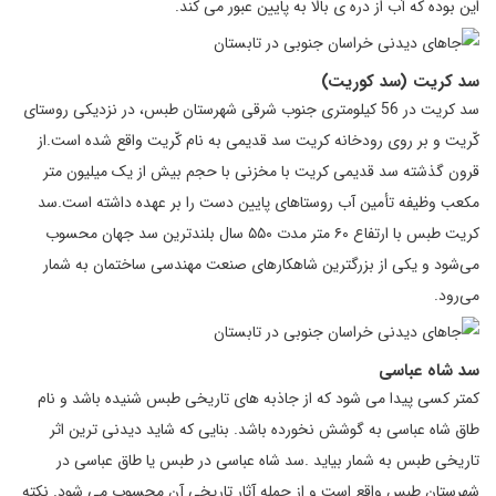
این بوده که آب از دره ی بالا به پایین عبور می کند.
سد کریت (سد کوریت)
سد کریت در 56 کیلومتری جنوب شرقی شهرستان طبس، در نزدیکی روستای
کّریت و بر روی رودخانه کریت سد قدیمی به نام کّریت واقع شده است.از
قرون گذشته سد قدیمی کریت با مخزنی با حجم بیش از یک میلیون متر
مکعب وظیفه تأمین آب روستاهای پایین دست را بر عهده داشته است.سد
کریت طبس با ارتفاع ۶۰ متر مدت ۵۵۰ سال بلندترین سد جهان محسوب
می‌شود و یکی از بزرگترین شاهکارهای صنعت مهندسی ساختمان به شمار
می‌رود.
سد شاه عباسی
کمتر کسی پیدا می شود که از جاذبه های تاریخی طبس شنیده باشد و نام
طاق شاه عباسی به گوشش نخورده باشد. بنایی که شاید دیدنی ترین اثر
تاریخی طبس به شمار بیاید .سد شاه عباسی در طبس یا طاق عباسی در
شهرستان طبس واقع است و از جمله آثار تاریخی آن محسوب می شود. نکته