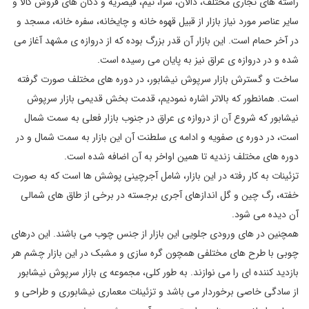
راسته‌ های تجاری مختلف، دالان، سرا، تیم، قیصریه و دکان‌ های فروش کالا و
سایر عناصر مورد نیاز بازار از قبیل قهوه ‌خانه و چایخانه، سفره ‌خانه، مسجد و
در آخر حمام است. این بازار آن قدر بزرگ بوده که از دروازه ی مشهد آغاز می
شده و در دروازه ی عراق نیز به پایان می ‌رسیده است.
ساخت و گسترش بازار سرپوش نیشابور، در دوره‌ های مختلف صورت گرفته
است. همانطور که بالاتر اشاره نمودیم، قدمت بخش قدیمی بازار سرپوش
نیشابور که شروع آن از دروازه ی عراق در جنوب بازار فعلی به سمت شمال
است، در دوره‌‌ ی صفویه و ادامه ‌ی سلطنت آن این بازار به سمت شمال و در
دوره‌ های مختلف زندیه تا همین اواخر به آن اضافه شده است.
تزئینات به کار رفته در این بازار، شامل آجرچینی ‌پوشش ‌ها است که به صورت
خفته، رگ‌ چین و گل‌ اندازهای آجری برجسته در برخی از طاق‌ های شمالی
آن دیده می‌ شود.
همچنین در های ورودی جلویی این بازار از جنس چوب می باشند. این درهای
چوبی با طرح های مختلفی همچون گره‌ سازی و مشبک در این بازار چشم هر
بازدید کننده ای را می ‌نوازند. به طور کلی، مجموعه ی‌ بازار سرپوش نیشابور
از سادگی خاصی برخوردار می باشد و تزئینات معماری نیشابوری و طراحی و