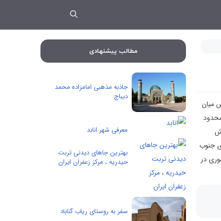
مطالب پیشنهادی
جاذبه مذهبی امامزاده محمد
دیباج
ش میان
محدود
معرفی شهر انابد
 شرقی گسترش
 نیشابور و ۱۴۵ کیلومتری غرب شهر مشهد- مرکز استان- و ۱۱۵ کیلومتری جنوب
بهترین جاهای دیدنی تربت
قسیمات کشوری در
حیدریه ، مرکز زعفران ایران
سفر به روستای ریاب گناباد