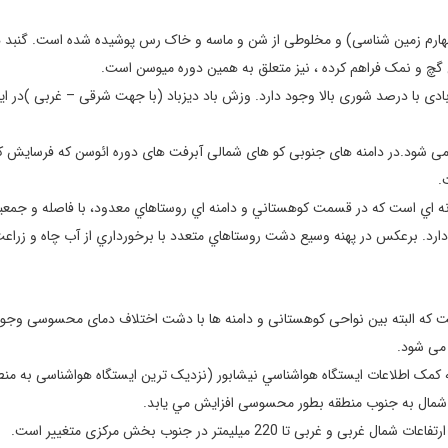
چهارم زمین شناسی) و مخلوطی از شن و ماسه و خاک رس پوشیده شده است. گنبد 
 گچ و نمک فراهم کرده ، نیز متعلق به همین دوره میوسن است.
 با درصد شوری بالا وجود دارد. وزش باد دیزباد (با جهت شرقی – غربی )در ای
می شود.در دامنه های جنوبی کو های شمالی آبرفت های دوره ائوسن که فرسایش کو
.
ونه اي است که در قسمت کوهستاني و دامنه اي روستاهاي معدود، با فاصله و جمعي
اج دارد. برعکس در پهنه وسيع دشت روستاهاي متعدد با برخورداري از آب چاه و زراع
 که البته بین نواحی کوهستانی و دامنه ها با دشت اختلاف دمای محسوسی وجود 
می شود.
 کمک اطلاعات ايستگاه هواشناسي نیشابور (نزدیک ترین ایستگاه هواشناسی به منط