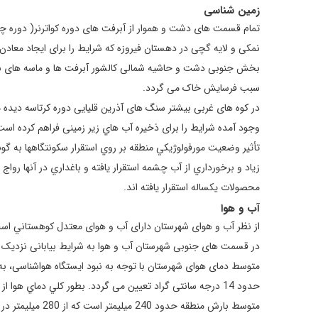
زمین شناسی
تمام قسمت های دشت و هموار از آبرفت های دوره کواترنر( دوره 
نمکی و لایه گچی در دهستان فیروزه که شرایط را برای ایجاد معادن
بخش جنوبی دشت و حاشیه شمالی کالشور آبرفت ها و ماسه های بادی
سبب فرسایش خاک می گردد.
در کوه های غربی بیشتر سنگ های آذرین قلیایی دوره کرتاسه دیده 
وجود آمده شرایط را برای ذخیره آب هاي زیر زمینی فراهم کرده است
تأثير وضعيت مورفولوژيکي منطقه بر روي استقرار سکونتگاهها به گ
زياد و برخورداري از آب چشمه استقرار يافته و باغداري در آنها رو
محصولات يکساله استقرار يافته اند.
آب و هوا
از نظر آب و هوای شهرستان دارای آب و هوای معتدل کوهستاني است
در قسمت های جنوبی شهرستان آب و هوا به شرایط بیابانی نزدیک 
متوسط دمای هوای شهرستان با توجه به نبود ایستگاه هواشناسی، به
حدود 14 درجه سانتی گراد تعیین می گردد. بطور کلي دماي هوا از شمال به جنوب منطقه بطور محسوسی افزايش مي يابد.
متوسط بارش منطقه حدود 240 ميليمتر است که از 280 ميليمتر در ارتفاعات شمال غربی و غربی تا 220 ميليمتر در جنوب بخش مرکزی متغيير است.