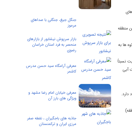
های
جنگل جیغ، جنگلی با صداهای
مرموز
ن منطقه
بازار سرپوش نیشابور از بازارهای
ه ها به
منحصر به‌ فرد استان خراسان
رضوی
ت نسبتاً
معرفی آرامگاه سید حسن مدرس
ت آبی
کاشمر
معرفی خیابان امام رضا مشهد و
دارد.
ویژگی های بارز آن
قه)
جاذبه های باجگیران ، نقطه صفر
مرزی ایران و ترکمنستان