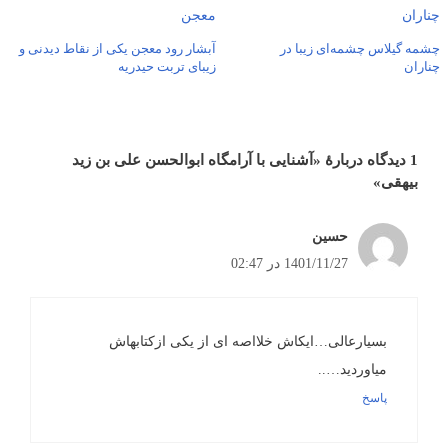
چشمه گیلاس چشمه‌ای زیبا در
آبشار رود معجن یکی از نقاط دیدنی و
چناران
زیبای تربت حیدریه
1 دیدگاه دربارهٔ «آشنایی با آرامگاه ابوالحسن علی بن زید
بیهقی»
حسین
1401/11/27 در 02:47
بسیارعالی…ایکاش خلااصه ای از یکی ازکتابهاش
میاوردید…..
پاسخ