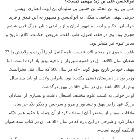
ابوالحسن علی بن زید بیهقی کیست؟
على بن زید بن محمّد بن حسین بن سلیمان بن ایوب انصارى اویسى
خرینى بیهقى شافعى، مکنّى به ابوالحسن و مشهور به ابن فندق و فرید
خراسان، حکیم و ادیب مشهور ایران و از ریاضى دانان بزرگ قرن ششم
هجرى بود، وى در فقه، اصول، طب، لغت، عروض، حکمت، کلام، تاریخ و
سایر علوم نیز متبحّر بود.
یاقوت حموى در معجم الادباء نسب نامه کامل او را آورده و ولادتش را 27
شعبان سال 499هـ . ق در قصبة سبزوار از ناحیه بیهق یاد کرده است، اما
بیهقى خود در تاریخ بیهق گوید: «که در سال 500 که سال قتل فخرالملک
وزیر بود در دبیرستان (یعنى مکتب) بود. بنابراین ولادت او باید چند سال
پیش از 499 باشد. وى در سال 565 در بیهق درگذشت.
او در جوانى به کسب علوم مختلف اشتغال داشت و بسیارى از استادان
بزرگ عهد را در بیهق و نیشابور و مرو و سرخس و دیگر بلاد خراسان
ملاقات نمود و از محضر آنان استفاده کرد از آن جمله با حکیم عمر خیّام
دیدار کرد و شرحى در این باره که در سال 507 هـ . ق در کتاب تتمه صوان
الحکمه آورده است».
على بیهقى از سبزوار به ناحیه ششتمد رفت و سپس به مرو سفر کرد و