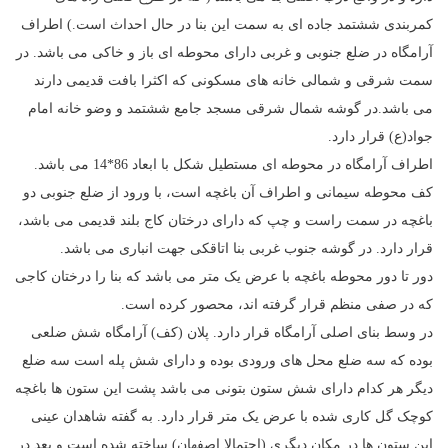
کمربندی ششتمد جاده ای به سمت این بنا در حال احداث است.) اطراف
آرامگاه در ضلع جنوبی و غربی دارای محوطه ای باز و خاکی می باشد. در
سمت شرقی و شمالی خانه های مسکونی که اکثرا بافت قدیمی دارند
می باشد.در گوشه شمال شرقی مسجد جامع ششتمد و وضو خانه امام
جواد(ع) قرار دارد.
اطراف آرامگاه در محوطه ای مستطیل شکل با ابعاد 86*14 می باشد.
کف محوطه سیمانی و اطراف آن باغچه است، با ورود از ضلع جنوبی دو
باغچه در سمت راست و چپ که دارای درختان کاج بلند قدیمی می باشد،
قرار دارد. در گوشه جنوب غربی بنا اتاقکی جهت انباری می باشد.
دور تا دور محوطه باغچه با عرض یک متر می باشد که بنا را درختان کاجی
که در صفی منظم قرار گرفته اند، محصور کرده است.
در وسط بنای اصلی آرامگاه قرار دارد. پلان (کف) آرامگاه شش ضلعی
بوده که سه ضلع محل های ورودی بوده و دارای شش پله است سه ضلع
دیگر هر کدام دارای شش ستون بتونی می باشد پشت این ستون ها باغچه
کوچک گل کاری شده با عرض یک متر قرار دارد. به گفته شاهدان عینی
این ستون ها در مکان دیگری (احتمالا اصفهان) ساخته شده است و بعد در