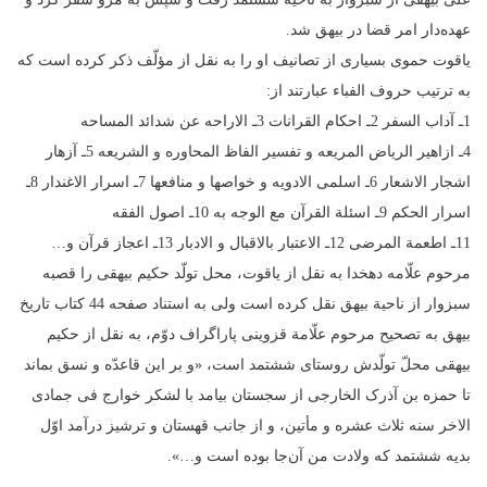
عهده‌دار امر قضا در بیهق شد.
یاقوت حموى بسیارى از تصانیف او را به نقل از مؤلّف ذکر کرده است که
به ترتیب حروف الفباء عبارتند از:
1ـ آداب السفر 2ـ احکام القرانات 3ـ الاراحه عن شدائد المساحه
4ـ ازاهیر الریاض المریعه و تفسیر الفاظ المحاوره و الشریعه 5ـ آزهار
اشجار الاشعار 6ـ اسلمى الادویه و خواصها و منافعها 7ـ اسرار الاغندار 8ـ
اسرار الحکم 9ـ اسئلة القرآن مع الوجه به 10ـ اصول الفقه
11ـ اطعمة المرضى 12ـ الاعتبار بالاقبال و الادبار 13ـ اعجاز قرآن و…
مرحوم علّامه دهخدا به نقل از یاقوت، محل تولّد حکیم بیهقى را قصبه
سبزوار از ناحیة بیهق نقل کرده است ولی به استناد صفحه 44 کتاب تاریخ
بیهق به تصحیح مرحوم علّامة قزوینى پاراگراف دوّم، به نقل از حکیم
بیهقى محلّ تولّدش روستاى ششتمد است، «و بر این قاعدّه و نسق بماند
تا حمزه بن آذرک الخارجى از سجستان بیامد با لشکر خوارج فى جمادى
الاخر سنه ثلاث عشره و مأتین، و از جانب قهستان و ترشیز درآمد اوّل
بدیه ششتمد که ولادت من آن‌جا بوده است و…».