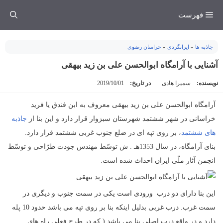
فتن
فهرست
ه
حتوا
جاذبه ها
»
ایرانگردی
»
خراسان رضوی
آشنایی با آرامگاه ابوالحسن علی بن زید بیهقی
نویسنده:
سمیرا هادی
در تاریخ:
2019/10/01
آرامگاه ابوالحسن علی بن زید بیهقی معروف به ابن فندق یا فرید
خراسانی در شهر ششتمد شهرستان سبزوار قرار دارد و این بنا از
جاذبه
های ششتمد
، بر روی تپه ای در ضلع جنوب غربی ششتمد قرار دارد.
بناى آرامگاه، در سال 1353هـ . ش توسّط مهندس جودت طرّاحى و توسّط
انجمن آثار ملّى ایران احداث شده است.
این بنا دارای دو درب ورودی است یکی در سمت جنوب و دیگری در
سمت غرب. درب غربی بدلیل اینکه بنا بر روی تپه می باشد حدود 10 پله
دارد و در واقع درب اصلی بنا می باشد ( که در طرح فعلی راه های