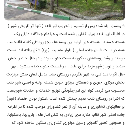
6 روستای یاد شده پس از تسلیم و تخریب آق قلعه ( تنها اثر تاریخی شهر )
در اطراف این قلعه بنیان گذاری شده است و هرکدام جداگانه دارای یک
هسته هستند . هسته های اولیه این روستاها ، بجز روستای کلاته آقامحمد ،
همه در سمت شمال جاده اصلی ( بلوار امام رضا (ع)) شکل یافته اند .سمت
توسعه و رشد روستاهای مذکور به سمت جنوب بوده و در حال حاضر بخش
جدید و نوساز شهر مزید براین علت ، در قسمت جنوب دیده میشود . بهر
حال اگر با دید کلی به شهر بنگریم ، روستای نقاب بدلیل ایفای نقش مرکزیت
بخش مرکزی جوین و دهستان مرکزی جوین هسته اولیه و اصلی شهر نقاب
محسوب می گردد. گواه این امر چگونگی توزیع خدمات و امکانات شهریست
که اکثرا در روستای نقاب قدیم چینش شده است .استوار بودن اقتصاد (شهر)
بر فعالیتهای کشاورزی و سابقه آن از نظر کشاورزی موجب شده تا در اطراف
جاده اصلی شهر نقاب مغازه های زیادی به شکل انبار غله ، باربریها، باسکولها،
و همچنین تعمیر گاههای وسایل موتوری کشاورزی سنگین ساخته شود که