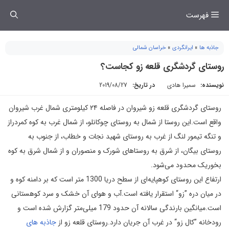
فتن
فهرست
ه
حتوا
جاذبه ها
»
ایرانگردی
»
خراسان شمالی
روستای گردشگری قلعه زو کجاست؟
نویسنده:
سمیرا هادی
در تاریخ:
2019/08/27
روستای گردشگری قلعه زو شیروان در فاصله ۲۴ کیلومتری شمال غرب شیروان
واقع است.این روستا از شمال به روستای چوکانلو، از شمال غرب به کوه کمردراز
و تنگه تیمور لنگ از غرب به روستای شهید نجات و خطاب، از جنوب به
روستای بیگان، از شرق به روستاهای شورک و منصوران و از شمال شرق به کوه
بخوریک محدود می‌شود.
ارتفاع این روستای کوهپایه‌ای از سطح دریا 1300 متر است که بر دامنه کوه و
در میان دره ”زو“ استقرار یافته است.آب و هوای آن خشک و سرد کوهستانی
است.میانگین بارندگی سالانه آن حدود 179 میلی‌متر گزارش شده است و
رودخانه ”کال زو“ در غرب آن جریان دارد.روستای قلعه زو از
جاذبه های