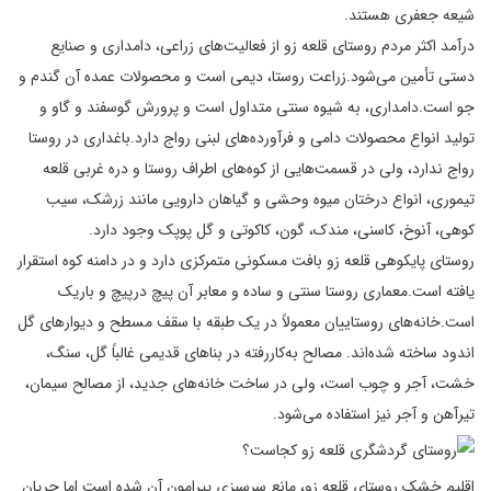
شیعه جعفری هستند.
درآمد اکثر مردم روستای قلعه زو از فعالیت‌های زراعی، دامداری و صنایع
دستی تأمین می‌شود.زراعت روستا، دیمی است و محصولات عمده آن گندم و
جو است.دامداری، به شیوه سنتی متداول است و پرورش گوسفند و گاو و
تولید انواع محصولات دامی و فرآورده‌های لبنی رواج دارد.باغداری در روستا
رواج ندارد، ولی در قسمت‌هایی از کوه‌های اطراف روستا و دره غربی قلعه
تیموری، انواع درختان میوه وحشی و گیاهان دارویی مانند زرشک، سیب
کوهی، آنوخ، کاسنی، مندک، گون، کاکوتی و گل پوپک وجود دارد.
روستای پایکوهی قلعه زو بافت مسکونی متمرکزی دارد و در دامنه کوه استقرار
یافته است.معماری روستا سنتی و ساده و معابر آن پیچ درپیچ و باریک
است.خانه‌های روستاییان معمولاً در یک طبقه با سقف‌ مسطح و دیوارهای گل
اندود ساخته شده‌اند. مصالح به‌کاررفته در بناهای قدیمی غالباً گل، سنگ،
خشت، آجر و چوب است، ولی در ساخت خانه‌های جدید، از مصالح سیمان،
تیرآهن و آجر نیز استفاده می‌شود.
اقلیم خشک روستای قلعه زو، مانع سرسبزی پیرامون آن شده است اما جریان