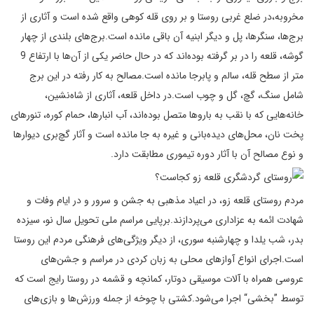
مخروبه،در ضلع غربی روستا و بر روی قله کوهی واقع شده است و آثاری از
برج‌ها، سنگرها، پل و دیگر ابنیه آن باقی مانده است.برج‌های بلندی از چهار
گوشه، قلعه را در بر گرفته بوده‌اند که در حال حاضر یکی از آن‌ها با ارتفاع 9
متر از سطح قله، سالم و پابرجا مانده است.مصالح به کار رفته در این برج
شامل سنگ، گچ، گل و چوب است.در داخل قلعه، آثاری از شاه‌نشین،
خانه‌هایی که با نقب به باروها متصل بوده‌‌اند، آب انبارها، حمام کوره، تنورهای
پخت نان، محل‌های دیده‌بانی و غیره به جا مانده است و آثار گچ‌بری دیوارها
و نوع مصالح آن با آثار دوره تیموری مطابقت دارد.
مردم روستای قلعه زو، در اعیاد مذهبی به جشن و سرور و در ایام وفات و
شهادت ائمه به عزاداری می‌پردازند.برپایی مراسم ملی تحویل سال نو، سیزده
‌بدر، شب یلدا و چهارشنبه ‌سوری، از دیگر ویژگی‌های فرهنگی مردم این روستا
است.اجرای انواع آوازهای محلی به زبان کردی در مراسم‌ و جشن‌های
عروسی همراه با آلات موسیقی دوتار، کمانچه و قشمه در روستا رایج است که
توسط ”بخشی“ اجرا می‌شود.کشتی با چوخه از جمله ورزش‌ها و بازی‌های