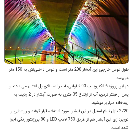
طول قوس خارجی این آبشار 200 متر است و قوس داخلی‌اش به 150 متر
می‌رسد.
در اين پروژه 6 الكتروپمپ 90 كيلواتی، آب را به بالاي پل انتقال می ‌دهند و
پس از فيلتر كردن، آب از ارتفاع 35 متری به صورت آبشار در 2 رديف به
رودخانه سرازیر میشود.
2720 نازل تمام‌ استيل در اين آبشار مورد استفاده قرار گرفته و روشنايی و
نورپردازی اين آبشار هم از طريق 750 لامپ LED و 80 پروژكتور رنگی اجرا
شده است.