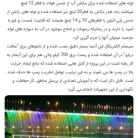
لوله‌ های استفاده شده برای مكش آب از جنس فولاد با قطر 12 اينچ
میباشند.يك هدر مكش به قطر20 اينچ نیز استفاده شده و لوله‌ های رانش از
جنس پلی ‌اتيلن با قطرهای 10 و 14 اينچ هستند که قابلیت شست ‌و شو با
اسید را دارند و در زمانیکه رسوبات و املاح موجود در آب به دیواره‌ های لوله
بچسبد میتوان آنها را جرم‌ گیری کرد.
سيستم الكتريكال اين آبنما بسيار دقيق‌ نصب شده و از تابلوهای برق “سافت
‌درايو” در آن استفاده شده و پست برق 700 كيلو واتی هم برای اين آبشار به‌
كار رفته است.در اين پروژه از كابل‌ هايی استفاده شده كه مانع ايجاد حرارت
بالا در پمپ‌ ها می ‌شوند و به اين ترتيب عوامل تخريب پمپ ‌ها حذف شده‌
است. قابل ذکر است که با آموزش تعدادی از پرسنل مناطق، كار حفاظت و
نگهداری از اين تجهيزات انجام می گیرد.