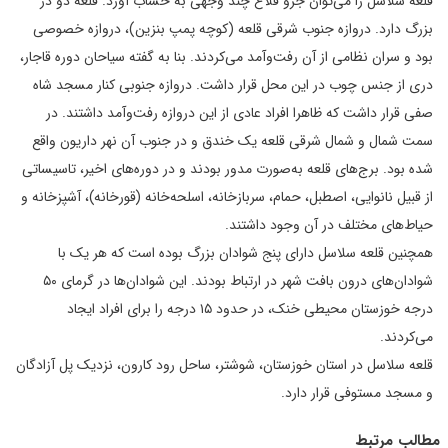
قلعه سلاسل را می‌توان جزو قلاع چند وجهی به حساب آورد. قلعه دو در
بزرگ دارد. دروازه جنوب شرقی قلعه (کوچه پمپ بنزین)، دروازه خصوصی
بود و سران نظامی از آن رفت‌و‌آمد می‌کردند. بنا به گفته سیاحان دوره قاجار،
دری از جنس چوب در این محل قرار داشت. دروازه جنوبی کنار مسجد شاه
صفی قرار داشت که ظاهرا افراد عادی از این دروازه رفت‌و‌آمد داشتند. در
سمت شمال و شمال شرقی قلعه یک خندق و در جنوب آن نهر داریون واقع
شده بود. برج‌های قلعه به‌صورت مدور بودند و در دوره‌های اخیر، تاسیساتی
از قبیل نانوایی، اصطبل، حمام، سربازخانه، اسلحه‌خانه (قورخانه)، آشپزخانه و
حیاط‌های مختلف در آن وجود داشتند.
همچنین قلعه سلاسل دارای پنج شوادان بزرگ بوده است که هر یک با
شوادان‌های درون بافت شهر در ارتباط بودند. این شوادان‌ها در گرمای ۵۰
درجه خوزستان محیطی خنک، در حدود ۱۵ درجه را برای افراد ایجاد
می‌کردند.
قلعه سلاسل در استان خوزستان، شوشتر، ساحل رود کارون، نزدیک پل آزادگان
و مسجد مستوفی قرار دارد.
مطالب مرتبط