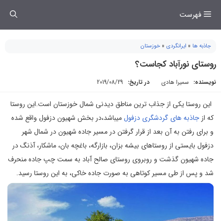
فتن
فهرست
ه
حتوا
جاذبه ها
»
ایرانگردی
»
خوزستان
روستای نورآباد کجاست؟
نویسنده:
سمیرا هادی
در تاریخ:
2019/08/29
این روستا یکی از جذاب ترین مناطق دیدنی شمال خوزستان است.این روستا
که از
جاذبه های گردشگری دزفول
میباشد،در بخش شهیون دزفول واقع شده
و برای رفتن به آن بعد از قرار گرفتن در مسیر جاده شهیون در شمال شهر
دزفول بایستی از روستاهای بیشه بزان، بازارگه، باغچه بان، ماشکار، آذنگ در
جاده شهیون گذشت و روبروی روستای صالح آباد به سمت چپ جاده منحرف
شد و پس از طی مسیر کوتاهی به صورت جاده خاکی، به این روستا رسید.