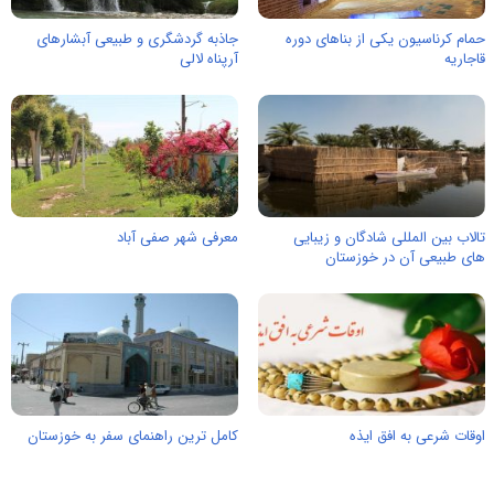
حمام کرناسیون یکی از بناهای دوره
جاذبه گردشگری و طبیعی آبشارهای
قاجاریه
آرپناه لالی
تالاب بین المللی شادگان و زیبایی
معرفی شهر صفی آباد
های طبیعی آن در خوزستان
اوقات شرعی به افق ایذه
کامل ترین راهنمای سفر به خوزستان