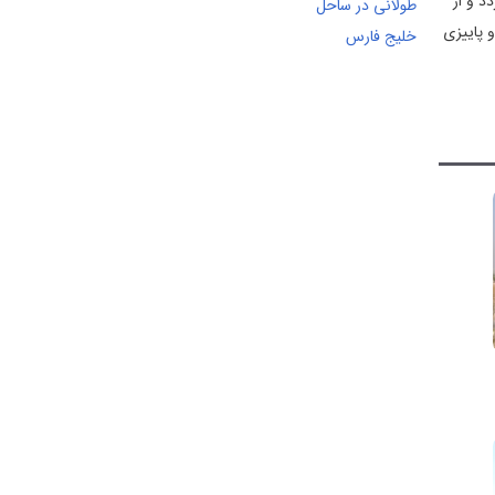
د و از
و پاییزی