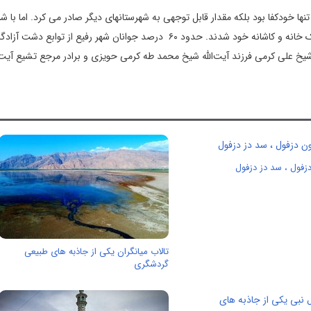
‍ا خودکفا بود بلکه‌ مقدار قابل‌ توج‍ه‍ی‌ به‌ ش‍هرستانه‍ای دیگر صادر می‌ کرد. اما با ش
جنگ‌ تحمیلی‌ و هج‍وم‌ نیروه‍ای‌ دشمن‌ ساکنان‌ این‌ ش‍هر مج‍بور به‌ ترک‌ خانه‌ و کاش‍انه‌ خود شدند. حدود ‪ ۶۰‬ درصد جوانان شهر رفیع از ت
یخ علی کرمی فرزند آیت‌الله شیخ محمد طه کرمی حویزی و برادر مرجع تشیع آیت‌ا
زفول ، سد دز دزفول
تالاب میانگران یکی از جاذبه های طبیعی
گردشگری