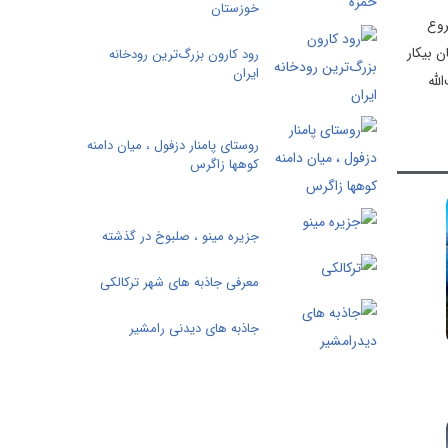
خوزستان
روع‌
وابع دشت آزادگان بیکار
رود کارون بزرگ‌ترین رودخانه
ایران
لله
روستای پامنار دزفول ، میان دامنه
کوهها زاگرس
جزیره مینو ، صلبوخ در گذشته
معرفی جاذبه های شهر ترکالکی
جاذبه های دیدنی رامشیر