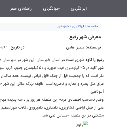
فتن
ایرانگردی
جهانگردی
راهنمای سفر
ه
حتوا
جاذبه ها
»
ایرانگردی
»
خوزستان
معرفی شهر رفیع
نویسنده:
سمیرا هادی
در تاریخ:
06/24
رفیع
یا
کاوه
شهری است در استان خوزستان. این شهر در شهرستان دشت آزادگان قرار گرفته و در
شهر کاوه در ‪ ۲۵‬کیلومتری غرب ه‬
نفر است.که با جمعیت قبل از جنگ قابل قیاس نیست. همه ساکنان ای
عراق مثل بصره و عماره و ناصریه‌است. طایفه بزرگ ساکن این شهر 
آلبوناهی.
وضع نامناسب اقتصادی مردم این منطقه هر روز بر دامنه پدیده مهاجرت می‌
غنی‌ از قبیل‌ اراضی‌ کش‍اورزی، دامداری‌، دامپروری، تالاب‌ هورالعظیم‌
مش‍کلی‌ در این‌ منطقه‌ احساس‌ نمی‌ شد.