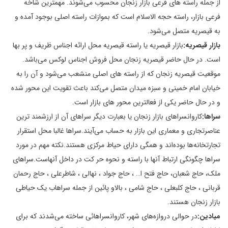
از جمله راسته های فرعی بازار زنجان محسوب می‌شوند. مهمترین شاخه
فرعی بازار، راسته حجه الاسلام است که بموازات راسته اصلی بوجود آمده و
به قیصریه متصل می‌شود.
بازار قیصریه:
بازار قیصریه یا راسته قیصریه محل ارائه اجناس ظریف و پر بها
است. در حال حاضر قیصریه زنجان محل فروش اجناس لوکس می‌باشد.
موقعیت قیصریه زنجان که از راسته های اصلی منشعب می‌شود و آن را به
خیابان امام خمینی و سبزه میدان متصل می‌کند باعث تقویت این محور شده
و در حال حاضر یکی از فعالترین محور های بازار است.
سراها:
کاروانسراهای بازار زنجان یا بعبارت دیگر سراهای آن از ارزشمند ترین
عناصرتجاری و معماری این بازار به حساب می‌آیند.سراها غالبا محل استقرار
تجارتخانه‌ها بوده‌اند و همگی دارای حیاط مرکزی هستند.نکته مهم در مورد
سراها چگونگی ارتباط آنها با راسته و نحوه حر کت در داخل آنهاست.سراهای
ملک، حاج شعبان، حاج فتح ا… ، حاج جواد ، نهالی ، شاطرعلی ، حاج رحمان
قربانی ، حاج کلبعلی ، حاج شامی ، بالاو پائین از جمله سراهاب یک حیاطی
بازار زنجان هستند.
میادین:
در حوالی دروازه‌های شهر، کاروانسراهائی ساخته می‌شدند که برای