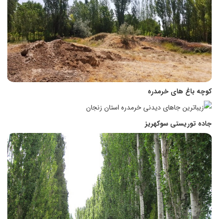
کوچه باغ های خرمدره
جاده توریستی سوکهریز