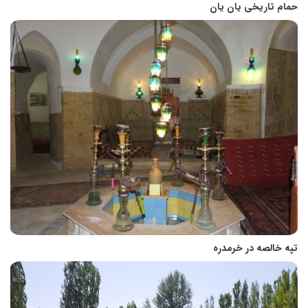
حمام تاریخی یان یان
تپه خالصه در خرمدره