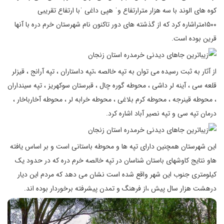
کوه های الوند با سه هزار مترارتفاع وˈ هپی داغی ˈبا ارتفاع تقریبی
۱۵۰۰متراشاره کرد که از گذشته های دور تاکنون نام شهرستان خرم دره با آنها
قرین بوده است.
از آثار به ثبت رسیده می توان به تپه خالصه ،تپه داستاران ، تپه آرانج ، قیزلر
قلعه سی ، آینه لر داشی ، محوطه گوره چال ، قبرستان سوکهریز ، تپه سینداران
، محوطه قینرجه ، محوطه کرم بلاغی ، محوطه خرابه لر ، محوطه آخارباخار ،
درمان تپه سی و تپه نصیر آباد اشاره کرد.
این شهرستان همچنین دارای تپه ها و محوطه باستانی است و بر اساس یافته
هاو نتایج کاوشهای باستان شناسان در تپه خالصه خرم دره که در حدود یک
کیلومتری جنوب این شهر واقع شده است نشان می دهد که مردم این دیار
درهشت هزار سال پیش ،از فرهنگ و تمدن پیشرفته برخوردار بوده اند.