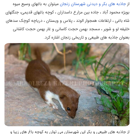
از
جاذبه های بکر و دیدنی شهرستان زنجان
میتوان به باغهای وسیع میوه
بویژه محمود آباد ، جاده بین مزارع داسداران ، کوچه باغهای قدیمی، جنگلهای
شاه باغی ، ارتفاعات همجوار الوند ، پلاس و ویستان ، دریاچه کوچک سدهای
خلیفه لو و شویر ، مسجد بهمن حجت کاسانی و غار بهمن حجت کاشانی
بعنوان جاذبه های طبیعی و تاریخی زنجان اشاره کرد.
از جاذبه های طبیعی و بکر این شهرستان می توان به کوچه باغ های زیبا و