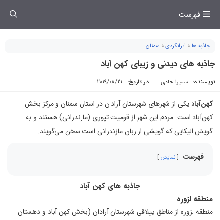
فتن
فهرست
ه
حتوا
جاذبه ها
»
ایرانگردی
»
سمنان
جاذبه های دیدنی و زیبای کهن آباد
نویسنده:
سمیرا هادی
در تاریخ:
2019/08/21
کهن‌آباد
یکی از شهرهای شهرستان آرادان در استان سمنان و مرکز بخش
کهن‌آباد است. مردم این شهر از قومیت تپوری (مازندرانی) هستند و به
گویش الیکایی که گویشی از زبان مازندرانی است سخن می‌گویند.
فهرست
نمایش
جاذبه های کهن آباد
منطقه لزوره
منطقه لزوره از مناطق ییلاقی شهرستان آرادان (بخش کهن آباد و دهستان