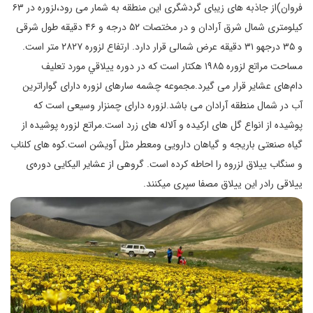
فروان)از جاذبه های زیبای گردشگری این منطقه به شمار می رود،لزوره در ۶۳
كيلومتری شمال شرق آرادان و در مختصات ۵۲ درجه و ۴۶ دقيقه طول شرقی
و ۳۵ درجهو ۳۱ دقيقه عرض شمالی قرار دارد. ارتفاع لزوره ۲۸۲۷ متر است.
مساحت مراتع لزوره ۱۹۸۵ هكتار است كه در دوره ييلاقي مورد تعليف
دام‌های عشاير قرار می گيرد.مجموعه چشمه سار‌های لزوره دارای گواراترين
آب‌ در شمال منطقه آرادان می باشد.لزوره دارای چمنزار وسيعی است كه
پوشيده از انواع گل ‌های اركيده و آلاله ‌های زرد است.مراتع لزوره پوشيده از
گياه صنعتی باريجه و گياهان دارويی ومعطر مثل آويشن است.كوه ‌های كلناب
و سنگاب ییلاق لزروه را احاطه كرده است. گروهی از عشاير اليكايی دوره‌ی
ييلاقی رادر اين ييلاق مصفا سپری میكنند.